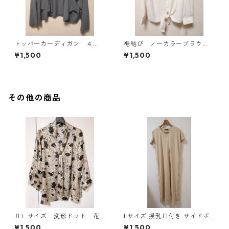
トッパーカーディガン ４
裾結び ノーカラーブラウ
Ｌ グレー KAE-4814
ス ３Ｌ アイボリー KAE-
¥1,500
¥1,500
4813
その他の商品
８Ｌサイズ 変形ドット 花
Lサイズ 授乳口付き サイドボ
柄 ボウタイブラウス オフ
タンデザイン ワンピース マタ
¥1,500
¥1,500