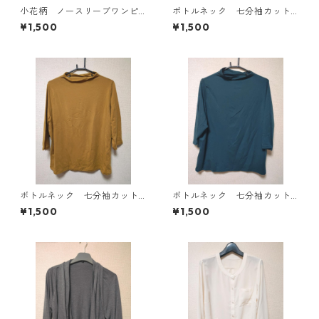
小花柄 ノースリーブワンピ
ボトルネック 七分袖カット
ース ４Ｌ ブラック KAE-
ソー ４Ｌ マスタード KA
¥1,500
¥1,500
4819
E-4818
ボトルネック 七分袖カット
ボトルネック 七分袖カット
ソー ４Ｌ マスタード KA
ソー ４Ｌ ティールグリー
¥1,500
¥1,500
E-4816
ン KAE-4815