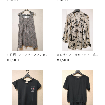
ホワイト KAE-4768
ニティ ベージュ ◆KIY-1303
◆
小花柄 ノースリーブワンピ
８Ｌサイズ 変形ドット 花
ース ４Ｌ ブラック KAE-
柄 ボウタイブラウス オフ
¥1,500
¥1,500
4819
ホワイト KAE-4769