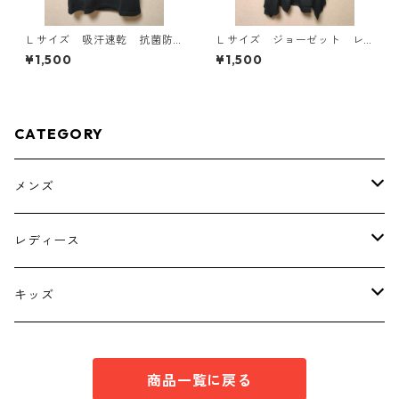
Ｌサイズ 吸汗速乾 抗菌防
Ｌサイズ ジョーゼット レ
臭・消臭 ハローキティ ド
イヤード風プルオーバー ブ
¥1,500
¥1,500
ライメッシュＴシャツ ブラ
ラック KAE-4792
ック KAE-4779
CATEGORY
メンズ
トップス
レディース
ボトムス
トップス
キッズ
スーツ
インナー
トップス
商品一覧に戻る