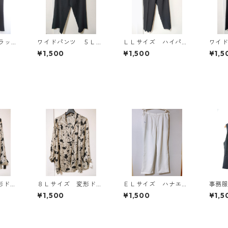
ラッ
ワイドパンツ ５Ｌ
ＬＬサイズ ハイパー
ワイ
ブラック KAE-4725
ストレッチ センター
ブラッ
¥1,500
¥1,500
¥1,5
プレスパンツ ブラッ
ク KAE-4704
形ドッ
８Ｌサイズ 変形ドッ
ＥＬサイズ ハナエモ
事務服
タイブ
ト 花柄 ボウタイブ
リ テーパードパン
トセッ
¥1,500
¥1,500
¥1,5
ワイ
ラウス オフホワイ
ツ ナース ホワイ
◆KIY
ト KAE-4767
ト KAE-4159