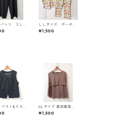
ドパンツ ３Ｌ
ＬＬサイズ ポーチ付
ク KAE-4697
き 綿１００％ 花
00
¥1,500
柄 トラベルパジャ
マ ホワイト KAE-4
578
 ベスト&スカー
LL サイズ 産前産後対
ト 3L ブラック
応 授乳口付き 長袖シ
00
¥1,500
-1299◆
ャツ マタニティ チャ
コールグレー ◆KIY-1
304◆