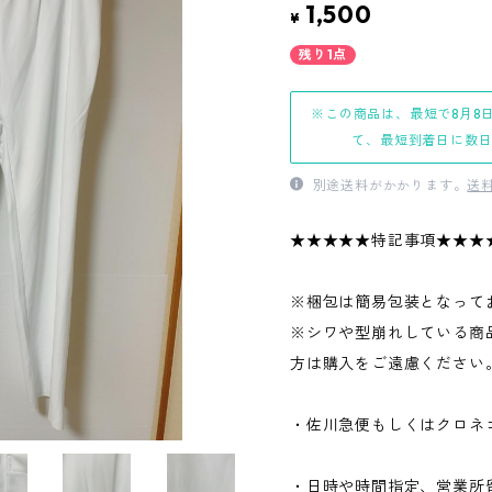
1,500
¥
残り1点
※この商品は、最短で8月8
て、最短到着日に数
別途送料がかかります。
送
★★★★★特記事項★★★
※梱包は簡易包装となって
※シワや型崩れしている商
方は購入をご遠慮ください
・佐川急便もしくはクロネ
・日時や時間指定、営業所