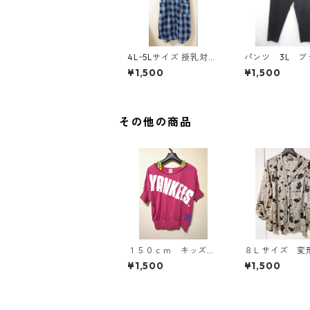
4Lｰ5Lサイズ 授乳対応
パンツ 3L ブ
チェック柄 半袖ルーム
ク IY-4525
¥1,500
¥1,500
ウェア マタニティ ブ
ルー系/グレー ◆KIY-1
305◆
その他の商品
１５０ｃｍ キッズ
８Ｌサイズ 変
重ね着風ドルマントッ
ト 花柄 ボウ
¥1,500
¥1,500
プス マゼンタ KAE
ラウス オフホ
-4791
ト KAE-4770