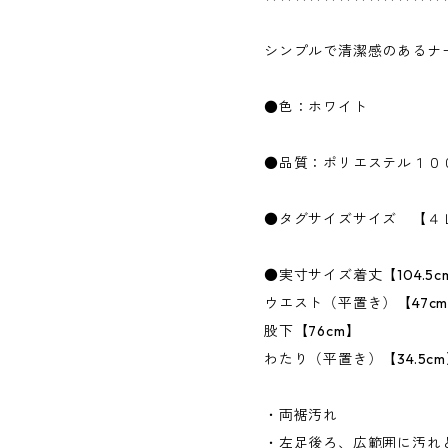
シンプルで清潔感のあるナ
●色：ホワイト
●品質：ポリエステル１０
●タグサイズサイズ 【４
●実寸サイズ着丈【104.5c
ウエスト（平置き）【47c
股下【76cm】
わたり（平置き）【34.5c
・両裾汚れ
・左足後ろ、広範囲に汚れ