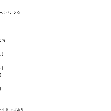
ースパンツ☆
０％
Ｌ】
m】
m】
m】
と生地キズあり