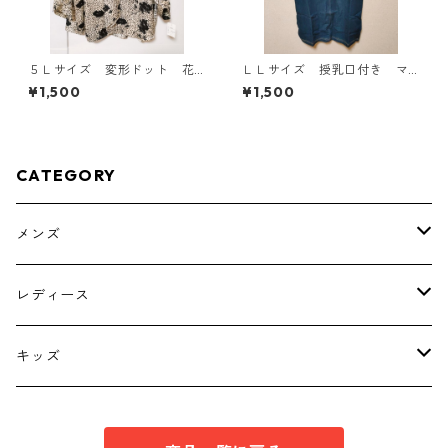
５Ｌサイズ 変形ドット 花
ＬＬサイズ 授乳口付き マ
柄 ボウタイブラウス オフ
タニティ ドッキングワンピ
¥1,500
¥1,500
ホワイト KAE-4765
ース ホワイト×ブルー KAE
-4795
CATEGORY
メンズ
トップス
レディース
ボトムス
トップス
キッズ
スーツ
インナー
トップス