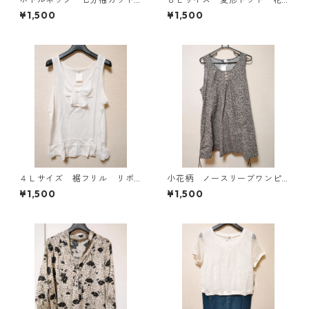
ソー ４Ｌ マスタード KA
柄 ボウタイブラウス オフ
¥1,500
¥1,500
E-4816
ホワイト KAE-4770
４Ｌサイズ 裾フリル リボ
小花柄 ノースリーブワンピ
ン付きタンクトップ オフホ
ース ４Ｌ ブラック KAE-
¥1,500
¥1,500
ワイト KAE-4780
4819