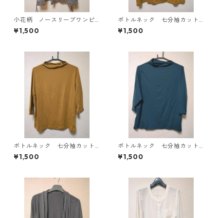
小花柄 ノースリーブワンピ
ボトルネック 七分袖カット
ース ４Ｌ ブラック KAE-
ソー ４Ｌ マスタード KA
¥1,500
¥1,500
4819
E-4818
ボトルネック 七分袖カット
ボトルネック 七分袖カット
ソー ４Ｌ マスタード KA
ソー ４Ｌ ティールグリー
¥1,500
¥1,500
E-4816
ン KAE-4815