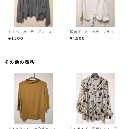
トッパーカーディガン ４
裾結び ノーカラーブラウ
Ｌ グレー KAE-4814
ス ３Ｌ アイボリー KAE-
¥1,500
¥1,500
4813
その他の商品
ボトルネック 七分袖カット
８Ｌサイズ 変形ドット 花