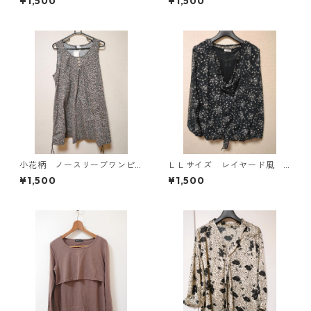
¥1,500
¥1,500
ホワイト KAE-4769
ライメッシュＴシャツ ブラ
ック KAE-4779
小花柄 ノースリーブワンピ
ＬＬサイズ レイヤード風
ース ４Ｌ ブラック KAE-
シフォンブラウス ブラッ
¥1,500
¥1,500
4819
ク KAE-4786