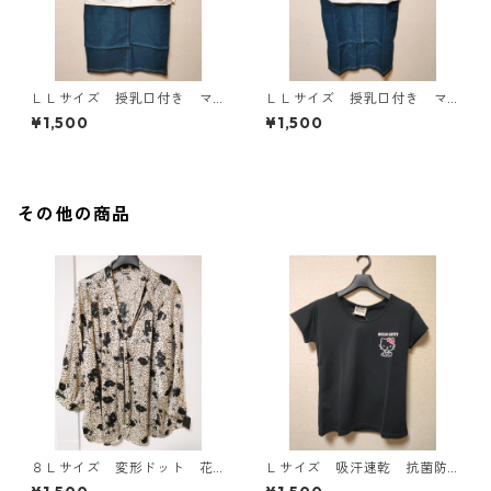
ＬＬサイズ 授乳口付き マ
ＬＬサイズ 授乳口付き マ
タニティ ドッキングワンピ
タニティ ドッキングワンピ
¥1,500
¥1,500
ース ホワイト×ブルー KAE
ース ホワイト×ブルー KAE
-4794
-4793
その他の商品
８Ｌサイズ 変形ドット 花
Ｌサイズ 吸汗速乾 抗菌防
柄 ボウタイブラウス オフ
臭・消臭 ハローキティ ド