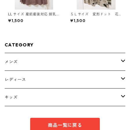
LL サイズ 産前産後対応 授乳
５Ｌサイズ 変形ドット 花
口付き 長袖シャツ マタニティ
柄 ボウタイブラウス オフ
¥1,500
¥1,500
チャコールグレー ◆KIY-1304
ホワイト KAE-4763
◆
CATEGORY
メンズ
トップス
レディース
ボトムス
トップス
キッズ
スーツ
インナー
トップス
商品一覧に戻る