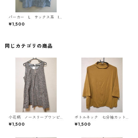
パーカー L サックス系 IY
-3938
¥1,500
同じカテゴリの商品
小花柄 ノースリーブワンピ
ボトルネック 七分袖カット
ース ４Ｌ ブラック KAE-
ソー ４Ｌ マスタード KA
¥1,500
¥1,500
4819
E-4818