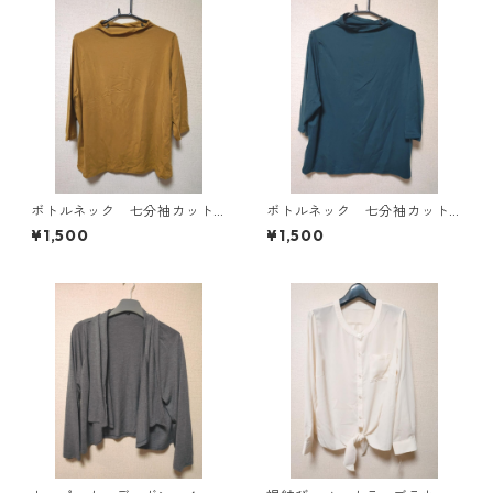
ボトルネック 七分袖カット
ボトルネック 七分袖カット
ソー ４Ｌ マスタード KA
ソー ４Ｌ ティールグリー
¥1,500
¥1,500
E-4816
ン KAE-4815