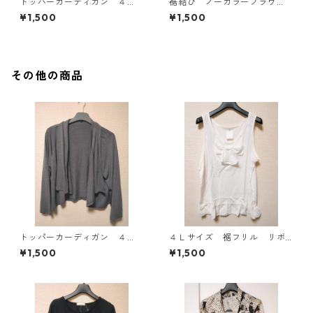
トッパーカーディガン ４
裾結び ノーカラーブラウ
Ｌ グレー KAE-4814
ス ３Ｌ アイボリー KAE-
¥1,500
¥1,500
4813
その他の商品
トッパーカーディガン ４
４Ｌサイズ 裾フリル リボ
Ｌ グレー KAE-4814
ン付きタンクトップ オフホ
¥1,500
¥1,500
ワイト KAE-4780