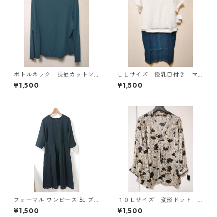
ボトルネック 長袖カットソ
ＬＬサイズ 授乳口付き マ
ー ４Ｌ ティールグリー
タニティ ドッキングワンピ
¥1,500
¥1,500
ン KAE-4812
ース ホワイト×ブルー KAE
-4793
フォーマル ワンピース 5L ブ
１０Ｌサイズ 変形ドット
ラック ◆KIY-1300◆
花柄 ボウタイブラウス オ
¥1,500
¥1,500
フホワイト KAE-4771