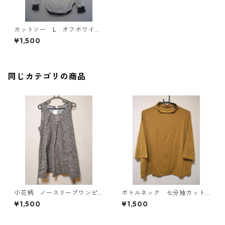
カットソー L オフホワイ
ト IY-3926
¥1,500
同じカテゴリの商品
小花柄 ノースリーブワンピ
ボトルネック 七分袖カット
ース ４Ｌ ブラック KAE-
ソー ４Ｌ マスタード KA
¥1,500
¥1,500
4819
E-4818