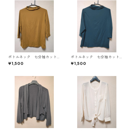
ボトルネック 七分袖カット
ボトルネック 七分袖カット
ソー ４Ｌ マスタード KA
ソー ４Ｌ ティールグリー
¥1,500
¥1,500
E-4816
ン KAE-4815