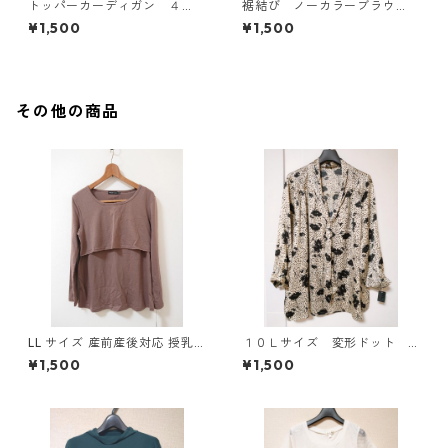
トッパーカーディガン ４
裾結び ノーカラーブラウ
Ｌ グレー KAE-4814
ス ３Ｌ アイボリー KAE-
¥1,500
¥1,500
4813
その他の商品
LL サイズ 産前産後対応 授乳
１０Ｌサイズ 変形ドット
口付き 長袖シャツ マタニティ
花柄 ボウタイブラウス オ
¥1,500
¥1,500
チャコールグレー ◆KIY-1304
フホワイト KAE-4774
◆