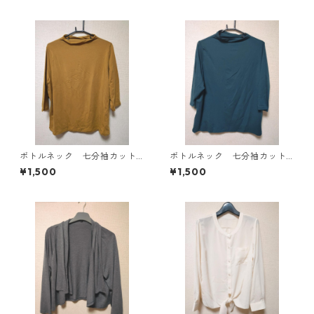
ボトルネック 七分袖カット
ボトルネック 七分袖カット
ソー ４Ｌ マスタード KA
ソー ４Ｌ ティールグリー
¥1,500
¥1,500
E-4816
ン KAE-4815