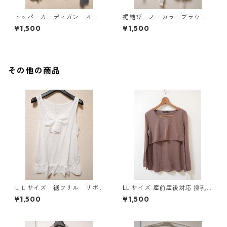
トッパーカーディガン ４
裾結び ノーカラーブラウ
Ｌ グレー KAE-4814
ス ３Ｌ アイボリー KAE-
¥1,500
¥1,500
4813
その他の商品
ＬＬサイズ 裾フリル リボ
LL サイズ 産前産後対応 授乳
ン付きタンクトップ オフホ
口付き 長袖シャツ マタニティ
¥1,500
¥1,500
ワイト KAE-4781
チャコールグレー ◆KIY-1304
◆