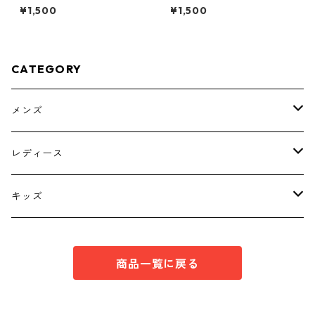
花柄 ボウタイブラウス オ
花柄 ボウタイブラウス オ
¥1,500
¥1,500
フホワイト KAE-4776
フホワイト KAE-4774
CATEGORY
メンズ
トップス
レディース
ボトムス
トップス
キッズ
スーツ
インナー
トップス
商品一覧に戻る
シューズ
スーツ
インナー