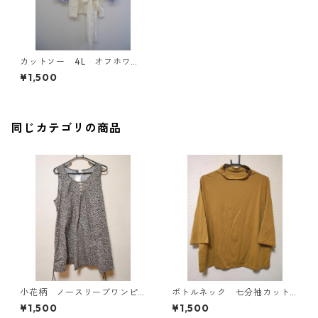
カットソー 4L オフホワイ
ト IY-3917
¥1,500
同じカテゴリの商品
小花柄 ノースリーブワンピ
ボトルネック 七分袖カット
ース ４Ｌ ブラック KAE-
ソー ４Ｌ マスタード KA
¥1,500
¥1,500
4819
E-4818