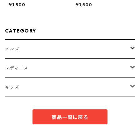
ン付きタンクトップ ブラッ
柄 ボウタイブラウス オフ
¥1,500
¥1,500
ク KAE-4788
ホワイト KAE-4761
CATEGORY
メンズ
トップス
レディース
ボトムス
トップス
キッズ
スーツ
インナー
トップス
商品一覧に戻る
シューズ
スーツ
インナー