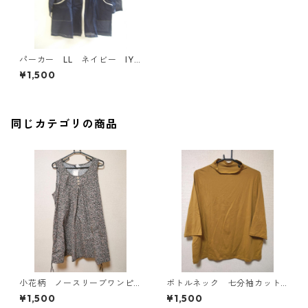
パーカー LL ネイビー IY-
3936
¥1,500
同じカテゴリの商品
小花柄 ノースリーブワンピ
ボトルネック 七分袖カット
ース ４Ｌ ブラック KAE-
ソー ４Ｌ マスタード KA
¥1,500
¥1,500
4819
E-4818