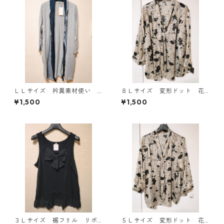
ＬＬサイズ 衿異素材使い
８Ｌサイズ 変形ドット 花
トッパーカーディガン グレ
柄 ボウタイブラウス オフ
¥1,500
¥1,500
ー KAE-4807
ホワイト KAE-4769
３Ｌサイズ 裾フリル リボ
５Ｌサイズ 変形ドット 花