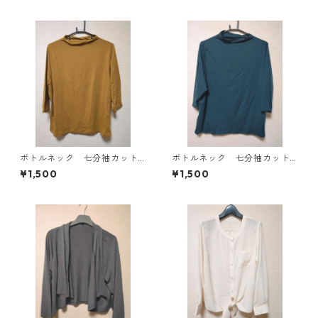
ボトルネック 七分袖カット
ボトルネック 七分袖カット
ソー ４Ｌ マスタード KA
ソー ４Ｌ ティールグリー
¥1,500
¥1,500
E-4816
ン KAE-4815