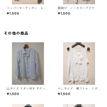
トッパーカーディガン ４
裾結び ノーカラーブラウ
Ｌ グレー KAE-4814
ス ３Ｌ アイボリー KAE-
¥1,500
¥1,500
4813
その他の商品
LLサイズ リボン付き サテン調
４Ｌサイズ 裾フリル リボ
シャツブラウス サックス ◆KI
ン付きタンクトップ オフホ
¥1,500
¥1,500
Y-1301◆
ワイト KAE-4780