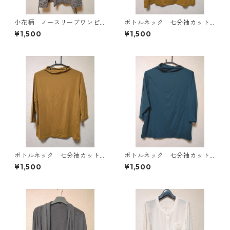
小花柄 ノースリーブワンピ
ボトルネック 七分袖カット
ース ４Ｌ ブラック KAE-
ソー ４Ｌ マスタード KA
¥1,500
¥1,500
4819
E-4818
ボトルネック 七分袖カット
ボトルネック 七分袖カット
ソー ４Ｌ マスタード KA
ソー ４Ｌ ティールグリー
¥1,500
¥1,500
E-4816
ン KAE-4815