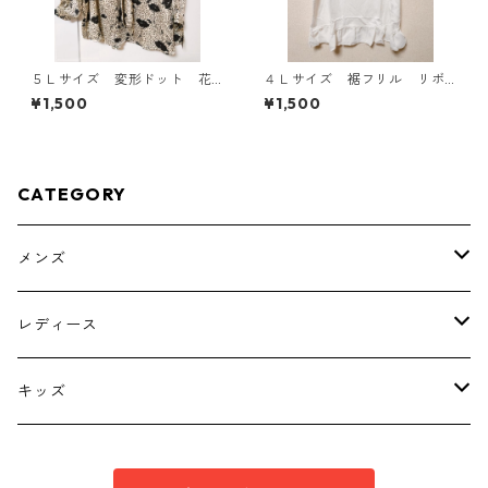
５Ｌサイズ 変形ドット 花
４Ｌサイズ 裾フリル リボ
柄 ボウタイブラウス オフ
ン付きタンクトップ オフホ
¥1,500
¥1,500
ホワイト KAE-4763
ワイト KAE-4780
CATEGORY
メンズ
トップス
レディース
ボトムス
トップス
キッズ
スーツ
インナー
トップス