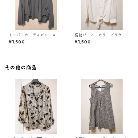
トッパーカーディガン ４
裾結び ノーカラーブラウ
Ｌ グレー KAE-4814
ス ３Ｌ アイボリー KAE-
¥1,500
¥1,500
4813
その他の商品