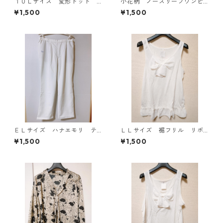
１０Ｌサイズ 変形ドット
小花柄 ノースリーブワンピ
花柄 ボウタイブラウス オ
ース ４Ｌ ブラック KAE-
¥1,500
¥1,500
フホワイト KAE-4778
4819
ＥＬサイズ ハナエモリ テ
ＬＬサイズ 裾フリル リボ
ーパードパンツ ナース ホ
ン付きタンクトップ オフホ
¥1,500
¥1,500
ワイト KAE-4159
ワイト KAE-4781