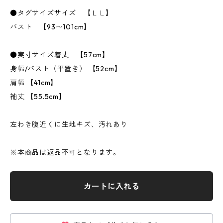
●タグサイズサイズ 【ＬＬ】
バスト 【93〜101cm】
●実寸サイズ着丈 【57cm】
身幅/バスト（平置き） 【52cm】
肩幅 【41cm】
袖丈 【55.5cm】
左わき腹近くに生地キズ、汚れあり
※本商品は返品不可となります。
カートに入れる