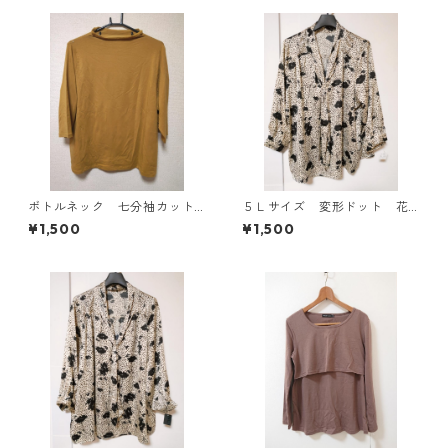
ボトルネック 七分袖カット
５Ｌサイズ 変形ドット 花
ソー ４Ｌ マスタード KA
柄 ボウタイブラウス オフ
¥1,500
¥1,500
E-4817
ホワイト KAE-4761