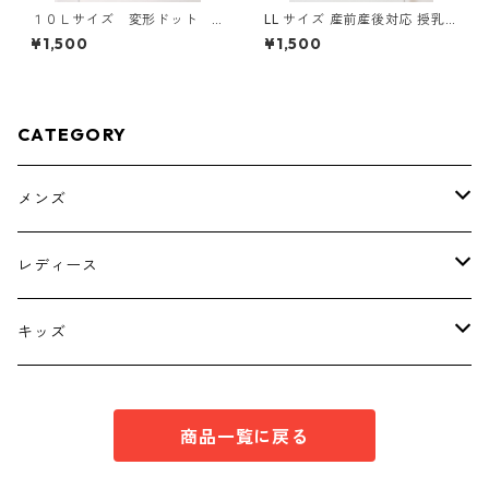
１０Ｌサイズ 変形ドット
LL サイズ 産前産後対応 授乳
花柄 ボウタイブラウス オ
口付き 長袖シャツ マタニティ
¥1,500
¥1,500
フホワイト KAE-4774
チャコールグレー ◆KIY-1304
◆
CATEGORY
メンズ
トップス
レディース
ボトムス
トップス
キッズ
スーツ
インナー
トップス
商品一覧に戻る
シューズ
スーツ
インナー