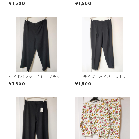
ク柄 半袖ルームウェア マタニ
25
¥1,500
¥1,500
ティ ブルー系/グレー ◆KIY-1
305◆
ワイドパンツ ５Ｌ ブラッ
ＬＬサイズ ハイパーストレ
ク KAE-4725
ッチ センタープレスパン
¥1,500
¥1,500
ツ ブラック KAE-4704