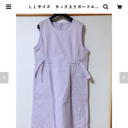
ＬＬサイズ タック入りガードエプ
ロン ウエスト調節付 ラベンダ
ー KAE-4026 | DOLUCK PRO
DUCE