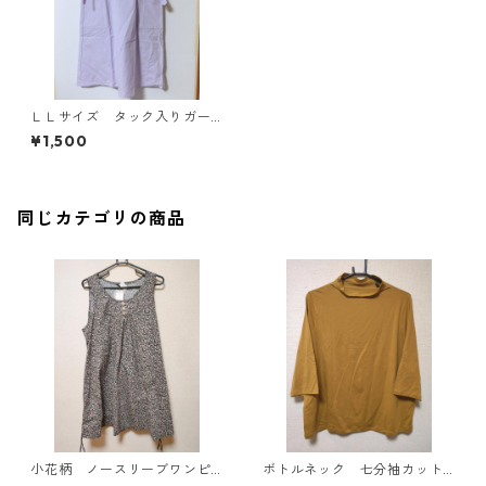
ＬＬサイズ タック入りガー
ドエプロン ウエスト調節
¥1,500
付 ラベンダー KAE-4026
同じカテゴリの商品
小花柄 ノースリーブワンピ
ボトルネック 七分袖カット
ース ４Ｌ ブラック KAE-
ソー ４Ｌ マスタード KA