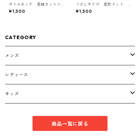
ボトルネック 長袖カットソ
１０Ｌサイズ 変形ドット
ー ４Ｌ ティールグリー
花柄 ボウタイブラウス オ
¥1,500
¥1,500
ン KAE-4812
フホワイト KAE-4772
CATEGORY
メンズ
トップス
レディース
ボトムス
トップス
キッズ
スーツ
インナー
トップス
商品一覧に戻る
シューズ
スーツ
インナー