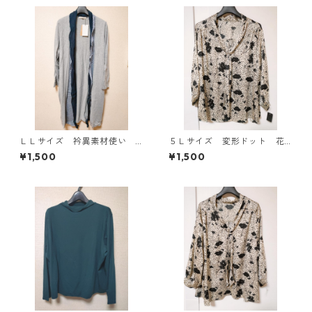
ＬＬサイズ 衿異素材使い
５Ｌサイズ 変形ドット 花
トッパーカーディガン グレ
柄 ボウタイブラウス オフ
¥1,500
¥1,500
ー KAE-4807
ホワイト KAE-4764