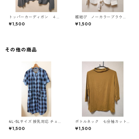
トッパーカーディガン ４
裾結び ノーカラーブラウ
Ｌ グレー KAE-4814
ス ３Ｌ アイボリー KAE-
¥1,500
¥1,500
4813
その他の商品
4Lｰ5Lサイズ 授乳対応 チェッ
ボトルネック 七分袖カット
ク柄 半袖ルームウェア マタニ
ソー ４Ｌ マスタード KA
¥1,500
¥1,500
ティ ブルー系/グレー ◆KIY-1
E-4816
305◆