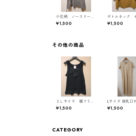
小花柄 ノースリーブ
ボトルネック 
ワンピース ４Ｌ ブ
カットソー ４
¥1,500
¥1,500
ラック KAE-4819
スタード KAE-4
その他の商品
３Ｌサイズ 裾フリ
Lサイズ 授乳口付き サ
ル リボン付きタンク
イドボタンデザ
¥1,500
¥1,500
トップ ブラック K
ンピース マタニ
AE-4788
ベージュ ◆KIY-
◆
CATEGORY