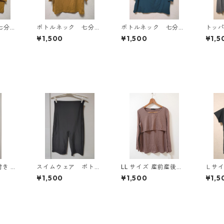
七分袖
ボトルネック 七分袖
ボトルネック 七分袖
トッ
Ｌ マ
カットソー ４Ｌ マ
カットソー ４Ｌ テ
ン ４
¥1,500
¥1,500
¥1,5
818
スタード KAE-4816
ィールグリーン KAE
AE-4
-4815
スイムウェア ボト
LL サイズ 産前産後対
Ｌサ
イン ワ
ム ３Ｌ ブラック
応 授乳口付き 長袖シ
抗菌
¥1,500
¥1,500
¥1,5
ティ
KAE-4563
ャツ マタニティ チャ
ーキ
1303
コールグレー ◆KIY-1
シュ
304◆
ク KA