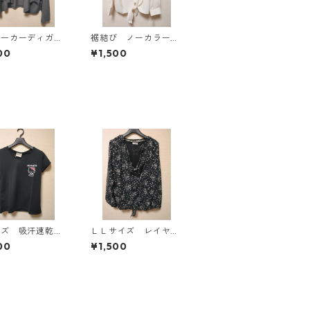
パーカーディガ
裾結び ノーカラーブ
Ｌ グレー K
ラウス ３Ｌ アイボ
00
¥1,500
814
リー KAE-4813
イズ 吸汗速乾
ＬＬサイズ レイヤー
防臭・消臭 ハロ
ド風 シフォンブラウ
00
¥1,500
ティ ドライメッ
ス ブラック KAE-4
Ｔシャツ ブラッ
786
E-4779