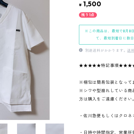
1,500
¥
残り1点
※この商品は、最短で8月8
て、最短到着日に数
別途送料がかかります。
送
★★★★★特記事項★★★
※梱包は簡易包装となって
※シワや型崩れしている商
方は購入をご遠慮ください
・佐川急便もしくはクロネ
・日時や時間指定、営業所