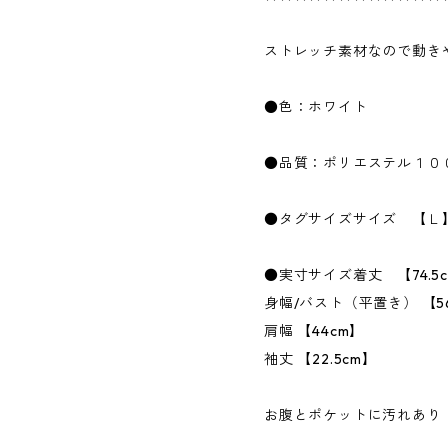
ストレッチ素材なので動き
●色：ホワイト
●品質：ポリエステル１０
●タグサイズサイズ 【Ｌ
●実寸サイズ着丈 【74.5
身幅/バスト（平置き） 【5
肩幅 【44cm】
袖丈 【22.5cm】
お腹とポケットに汚れあり