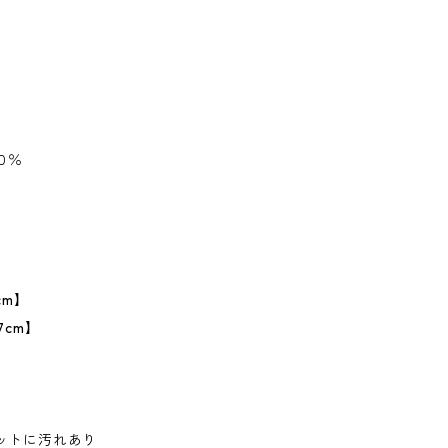
０％
】
cm】
7cm】
ットに汚れあり