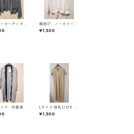
パーカーディガ
裾結び ノーカラーブ
Ｌ グレー K
ラウス ３Ｌ アイボ
00
¥1,500
814
リー KAE-4813
サイズ 衿異素材
Lサイズ 授乳口付き サ
 トッパーカーデ
イドボタンデザイン ワ
00
¥1,500
 グレー KAE
ンピース マタニティ
7
ベージュ ◆KIY-1303
◆