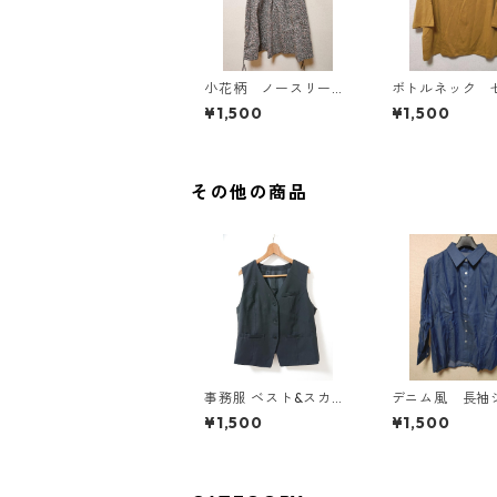
小花柄 ノースリーブ
ボトルネック 
ワンピース ４Ｌ ブ
カットソー ４
¥1,500
¥1,500
ラック KAE-4819
スタード KAE-4
その他の商品
事務服 ベスト&スカー
デニム風 長袖
トセット 3L ブラック
ツ ＬＬ ブル
¥1,500
¥1,500
◆KIY-1299◆
AE-4801