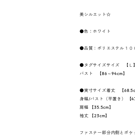
美シルエット☆
●色：ホワイト
●品質：ポリエステル１０
●タグサイズサイズ 【Ｌ
バスト 【86～94cm】
●実寸サイズ着丈 【68.5
身幅/バスト（平置き） 【4
肩幅 【35.5cm】
袖丈 【23cm】
ファスナー部分内側とポケ