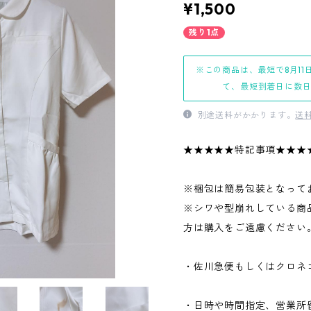
¥1,500
残り1点
※この商品は、最短で8月11
て、最短到着日に数
別途送料がかかります。
送
★★★★★特記事項★★★
※梱包は簡易包装となって
※シワや型崩れしている商
方は購入をご遠慮ください
・佐川急便もしくはクロネ
・日時や時間指定、営業所