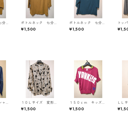
七分袖
ボトルネック 七分袖
ボトルネック 七分袖
トッ
Ｌ マ
カットソー ４Ｌ マ
カットソー ４Ｌ テ
ン ４
¥1,500
¥1,500
¥1,5
818
スタード KAE-4816
ィールグリーン KAE
AE-4
-4815
シャ
１０Ｌサイズ 変形ド
１５０ｃｍ キッズ
ＬＬ
ー K
ット 花柄 ボウタイ
重ね着風ドルマントッ
使い
¥1,500
¥1,500
¥1,5
ブラウス オフホワイ
プス マゼンタ KAE
ィガン
ト KAE-4778
-4791
-480