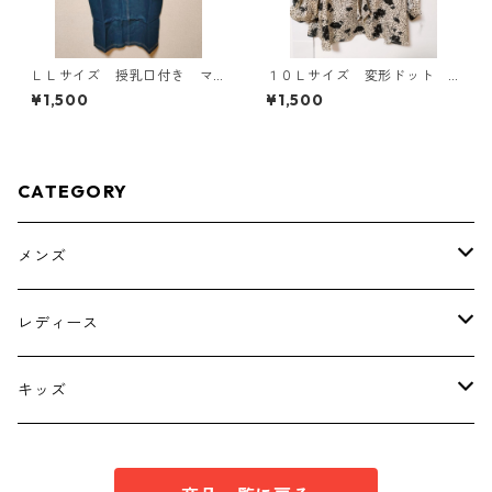
ＬＬサイズ 授乳口付き マ
１０Ｌサイズ 変形ドット
タニティ ドッキングワンピ
花柄 ボウタイブラウス オ
¥1,500
¥1,500
ース ホワイト×ブルー KAE
フホワイト KAE-4772
-4793
CATEGORY
メンズ
トップス
レディース
ボトムス
トップス
キッズ
スーツ
インナー
トップス