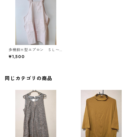
多機能Ｈ型エプロン ５Ｌ〜
６Ｌ ピンク KAE-4075
¥1,500
同じカテゴリの商品