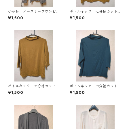
小花柄 ノースリーブワンピ
ボトルネック 七分袖カット
ース ４Ｌ ブラック KAE-
ソー ４Ｌ マスタード KA
¥1,500
¥1,500
4819
E-4818
ボトルネック 七分袖カット
ボトルネック 七分袖カット
ソー ４Ｌ マスタード KA
ソー ４Ｌ ティールグリー
¥1,500
¥1,500
E-4816
ン KAE-4815