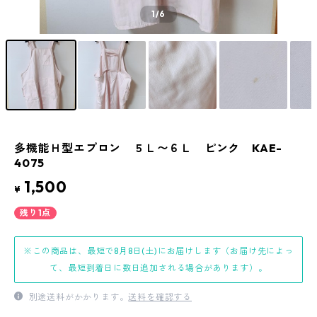
1
/6
多機能Ｈ型エプロン ５Ｌ〜６Ｌ ピンク KAE-
4075
1,500
¥
残り1点
※この商品は、最短で8月8日(土)にお届けします（お届け先によっ
て、最短到着日に数日追加される場合があります）。
別途送料がかかります。
送料を確認する