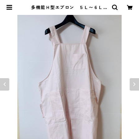
多機能Ｈ型エプロン ５Ｌ〜６Ｌ
ピンク KAE-4075 | DOLUCK P
RODUCE