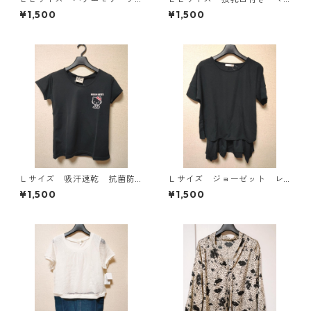
ーパードパンツ ナース ホ
タニティ ドッキングワンピ
¥1,500
¥1,500
ワイト KAE-4159
ース ホワイト×ブルー KAE
-4795
Ｌサイズ 吸汗速乾 抗菌防
Ｌサイズ ジョーゼット レ
臭・消臭 ハローキティ ド
イヤード風プルオーバー ブ
¥1,500
¥1,500
ライメッシュＴシャツ ブラ
ラック KAE-4792
ック KAE-4779