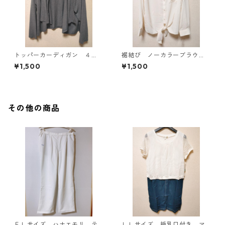
トッパーカーディガン ４
裾結び ノーカラーブラウ
Ｌ グレー KAE-4814
ス ３Ｌ アイボリー KAE-
¥1,500
¥1,500
4813
その他の商品
ＥＬサイズ ハナエモリ テ
ＬＬサイズ 授乳口付き マ