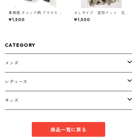
事務服 チェック柄 ブラウス 3
８Ｌサイズ 変形ドット 花
L ブラック ◆KIY-1298◆
柄 ボウタイブラウス オフ
¥1,500
¥1,500
ホワイト KAE-4767
CATEGORY
メンズ
トップス
レディース
ボトムス
トップス
キッズ
スーツ
インナー
トップス
商品一覧に戻る