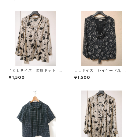
E-4816
ワイト KAE-4780
１０Ｌサイズ 変形ドット
ＬＬサイズ レイヤード風
花柄 ボウタイブラウス オ
シフォンブラウス ブラッ
¥1,500
¥1,500
フホワイト KAE-4772
ク KAE-4786