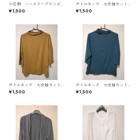
小花柄 ノースリーブワンピ
ボトルネック 七分袖カット
ース ４Ｌ ブラック KAE-
ソー ４Ｌ マスタード KA
¥1,500
¥1,500
4819
E-4818
ボトルネック 七分袖カット
ボトルネック 七分袖カット
ソー ４Ｌ マスタード KA
ソー ４Ｌ ティールグリー
¥1,500
¥1,500
E-4816
ン KAE-4815