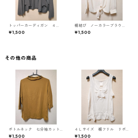
トッパーカーディガン ４
裾結び ノーカラーブラウ
Ｌ グレー KAE-4814
ス ３Ｌ アイボリー KAE-
¥1,500
¥1,500
4813
その他の商品
ボトルネック 七分袖カット
４Ｌサイズ 裾フリル リボ
ソー ４Ｌ マスタード KA
ン付きタンクトップ オフホ
¥1,500
¥1,500