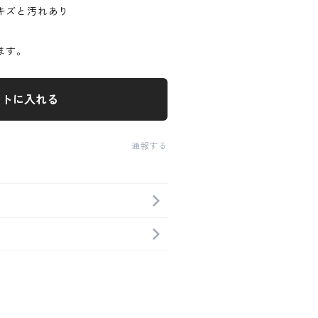
キズと汚れあり
ます。
ートに入れる
通報する