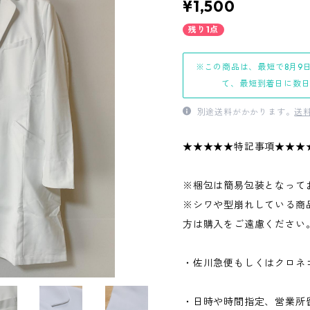
¥1,500
残り1点
※この商品は、最短で8月9
て、最短到着日に数
別途送料がかかります。
送
★★★★★特記事項★★★
※梱包は簡易包装となって
※シワや型崩れしている商
方は購入をご遠慮ください
・佐川急便もしくはクロネ
・日時や時間指定、営業所