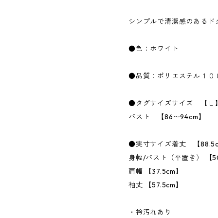
シンプルで清潔感のあるド
●色：ホワイト
●品質：ポリエステル１０
●タグサイズサイズ 【Ｌ
バスト 【86〜94cm】
●実寸サイズ着丈 【88.5
身幅/バスト（平置き） 【5
肩幅 【37.5cm】
袖丈 【57.5cm】
・衿汚れあり