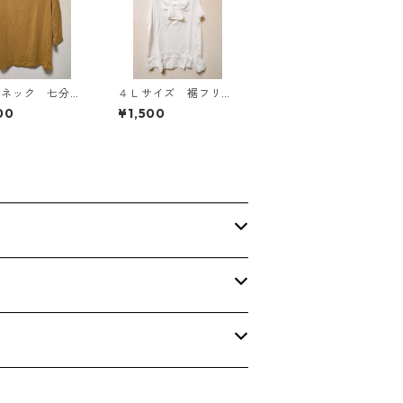
ルネック 七分袖
４Ｌサイズ 裾フリ
トソー ４Ｌ マ
ル リボン付きタンク
00
¥1,500
ド KAE-4816
トップ オフホワイ
ト KAE-4780