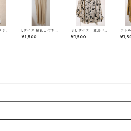
フリ
Lサイズ 授乳口付き サ
８Ｌサイズ 変形ドッ
ボト
タンク
イドボタンデザイン ワ
ト 花柄 ボウタイブ
カッ
¥1,500
¥1,500
¥1,5
ワイ
ンピース マタニティ
ラウス オフホワイ
スター
ベージュ ◆KIY-1303
ト KAE-4770
◆