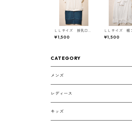
ＬＬサイズ 授乳口付
ＬＬサイズ 裾
き マタニティ ドッ
ル リボン付き
¥1,500
¥1,500
キングワンピース ホ
トップ オフホ
ワイト×ブルー KAE-
ト KAE-4781
4794
CATEGORY
メンズ
トップス
レディース
ボトムス
トップス
キッズ
スーツ
インナー
トップス