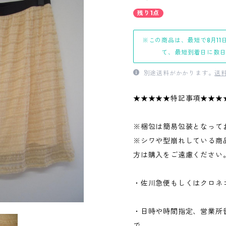
残り1点
※この商品は、最短で8月11
て、最短到着日に数
別途送料がかかります。
送
★★★★★特記事項★★★
※梱包は簡易包装となって
※シワや型崩れしている商
方は購入をご遠慮ください
・佐川急便もしくはクロネ
・日時や時間指定、営業所
で、