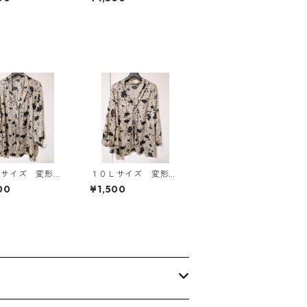
柄 トラベルパジャ
マ ホワイト KAE-4
578
Ｌサイズ 変形ド
１０Ｌサイズ 変形ド
 花柄 ボウタイ
ット 花柄 ボウタイ
00
¥1,500
ウス オフホワイ
ブラウス オフホワイ
E-4776
ト KAE-4772