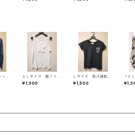
プレスパンツ ブラッ
ク KAE-4704
シャ
４Ｌサイズ 裾フリ
Ｌサイズ 吸汗速乾
１０
ー K
ル リボン付きタンク
抗菌防臭・消臭 ハロ
ット
¥1,500
¥1,500
¥1,5
トップ オフホワイ
ーキティ ドライメッ
ブラ
ト KAE-4780
シュＴシャツ ブラッ
ト KA
ク KAE-4779