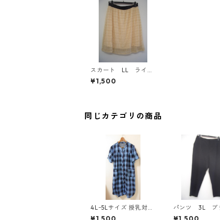
スカート LL ライト
ベージュ IY-4004
¥1,500
同じカテゴリの商品
4Lｰ5Lサイズ 授乳対応
パンツ 3L ブ
チェック柄 半袖ルーム
ク IY-4525
¥1,500
¥1,500