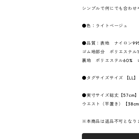
シンプルで何にでも合わせ
●色：ライトベージュ
●品質：表地 ナイロン99
ゴム地部分 ポリエステル1
裏地 ポリエステル60% 
●タグサイズサイズ 【LL】
●実寸サイズ総丈【57cm
ウエスト（平置き）【38c
※本商品は返品不可となり