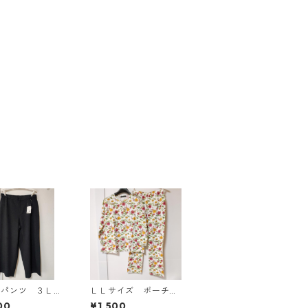
ドパンツ ３Ｌ
ＬＬサイズ ポーチ付
ク KAE-4697
き 綿１００％ 花
00
¥1,500