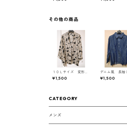
ウェア マタニティ ブ
ルー系/グレー ◆KIY-1
305◆
その他の商品
１０Ｌサイズ 変形ド
デニム風 長袖
ット 花柄 ボウタイ
ツ ＬＬ ブル
¥1,500
¥1,500
ブラウス オフホワイ
AE-4801
ト KAE-4773
CATEGORY
メンズ