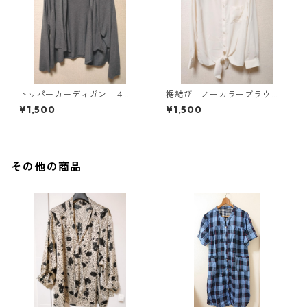
トッパーカーディガン ４
裾結び ノーカラーブラウ
Ｌ グレー KAE-4814
ス ３Ｌ アイボリー KAE-
¥1,500
¥1,500
4813
その他の商品