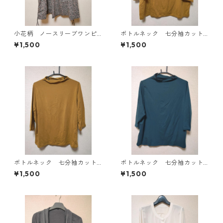
小花柄 ノースリーブワンピ
ボトルネック 七分袖カット
ース ４Ｌ ブラック KAE-
ソー ４Ｌ マスタード KA
¥1,500
¥1,500
4819
E-4818
ボトルネック 七分袖カット
ボトルネック 七分袖カット
ソー ４Ｌ マスタード KA
ソー ４Ｌ ティールグリー
¥1,500
¥1,500
E-4816
ン KAE-4815