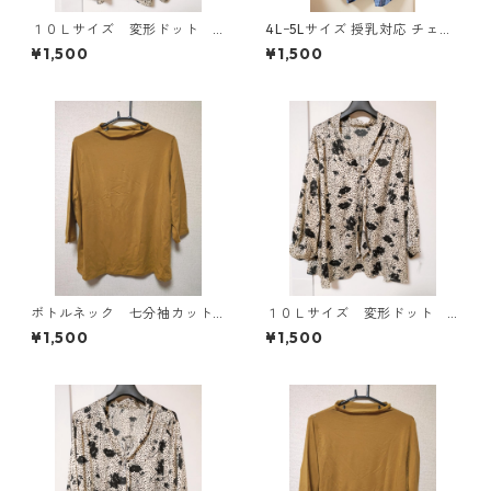
１０Ｌサイズ 変形ドット
4Lｰ5Lサイズ 授乳対応 チェッ
花柄 ボウタイブラウス オ
ク柄 半袖ルームウェア マタニ
¥1,500
¥1,500
フホワイト KAE-4775
ティ ブルー系/グレー ◆KIY-1
305◆
ボトルネック 七分袖カット
１０Ｌサイズ 変形ドット
ソー ４Ｌ マスタード KA
花柄 ボウタイブラウス オ
¥1,500
¥1,500
E-4816
フホワイト KAE-4772