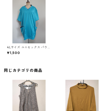
4Lサイズ ユニセックス パウダ
ーストレッチ 肩スナップ スク
¥1,500
ラブ ターコイズブルー×ネイビ
ー ◆KIY-1014◆
同じカテゴリの商品