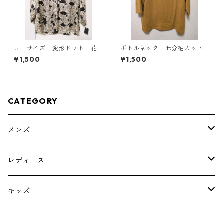
５Ｌサイズ 変形ドット 花
ボトルネック 七分袖カット
柄 ボウタイブラウス オフ
ソー ４Ｌ マスタード KA
¥1,500
¥1,500
ホワイト KAE-4764
E-4817
CATEGORY
メンズ
トップス
レディース
ボトムス
トップス
キッズ
スーツ
インナー
トップス