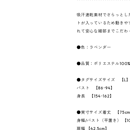
吸汗速乾素材でさらっとし
トが入っているため動きや
れて安心な細部までこだわ
●色：ラベンダー
●品質：ポリエステル100
●タグサイズサイズ 【L
バスト 【86ｰ94】
身長 【154ｰ162】
●実寸サイズ着丈 【75c
身幅/バスト（平置き） 【10
肩幅 【42.5cm】