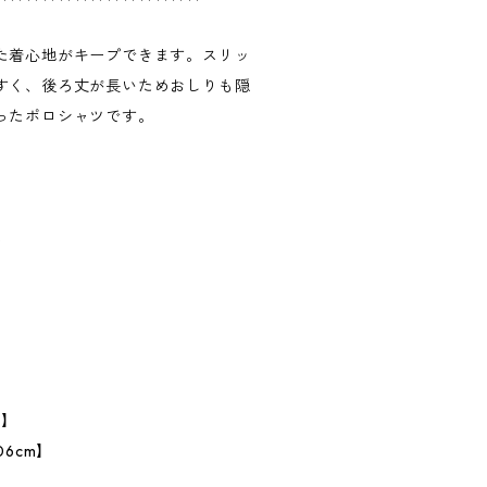
た着心地がキープできます。スリッ
すく、後ろ丈が長いためおしりも隠
ったポロシャツです。
%
】
m】
6cm】