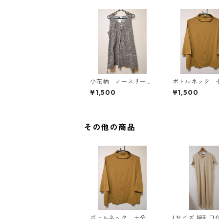
小花柄 ノースリーブ
ボトルネック 
ワンピース ４Ｌ ブ
カットソー ４
¥1,500
¥1,500
ラック KAE-4819
スタード KAE-4
その他の商品
ボトルネック 七分袖
Lサイズ 授乳口付き サ