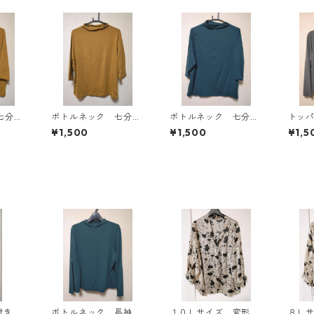
七分袖
ボトルネック 七分袖
ボトルネック 七分袖
トッ
Ｌ マ
カットソー ４Ｌ マ
カットソー ４Ｌ テ
ン ４
¥1,500
¥1,500
¥1,5
818
スタード KAE-4816
ィールグリーン KAE
AE-4
-4815
ボトルネック 長袖カ
１０Ｌサイズ 変形ド
８Ｌ