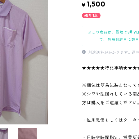
1,500
¥
残り1点
※この商品は、最短で8月9
て、最短到着日に数
別途送料がかかります。
送
★★★★★特記事項★★★
※梱包は簡易包装となって
※シワや型崩れしている商
方は購入をご遠慮ください
・佐川急便もしくはクロネ
・日時や時間指定、営業所