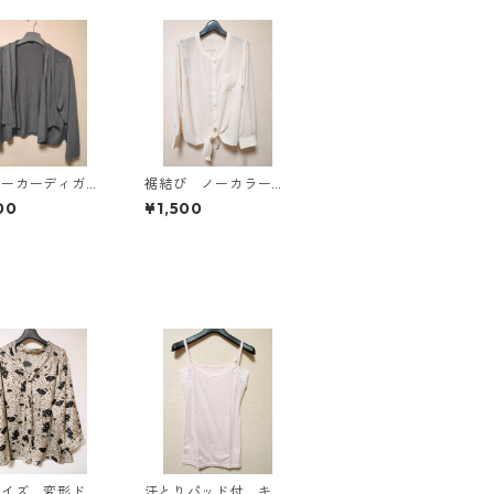
パーカーディガ
裾結び ノーカラーブ
Ｌ グレー K
ラウス ３Ｌ アイボ
00
¥1,500
814
リー KAE-4813
サイズ 変形ドッ
汗とりパッド付 キャ