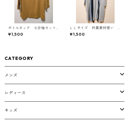
ボトルネック 七分袖カット
ＬＬサイズ 衿異素材使い
ソー ４Ｌ マスタード KA
トッパーカーディガン グレ
¥1,500
¥1,500
E-4816
ー KAE-4807
CATEGORY
メンズ
トップス
レディース
ボトムス
トップス
キッズ
スーツ
インナー
トップス