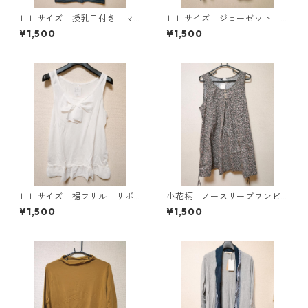
ＬＬサイズ 授乳口付き マ
ＬＬサイズ ジョーゼット
タニティ ドッキングワンピ
レイヤード風プルオーバー
¥1,500
¥1,500
ース ホワイト×ブルー KAE
ブラック KAE-4785
-4794
ＬＬサイズ 裾フリル リボ
小花柄 ノースリーブワンピ
ン付きタンクトップ オフホ
ース ４Ｌ ブラック KAE-
¥1,500
¥1,500
ワイト KAE-4781
4819