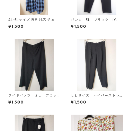
4Lｰ5Lサイズ 授乳対応 チェッ
パンツ 3L ブラック IY-45
ク柄 半袖ルームウェア マタニ
25
¥1,500
¥1,500
ティ ブルー系/グレー ◆KIY-1
305◆
ワイドパンツ ５Ｌ ブラッ
ＬＬサイズ ハイパーストレ
ク KAE-4725
ッチ センタープレスパン
¥1,500
¥1,500
ツ ブラック KAE-4704