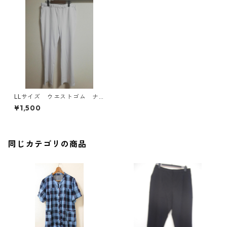
LLサイズ ウエストゴム ナ
ースパンツ ホワイト MAA-
¥1,500
2636
同じカテゴリの商品