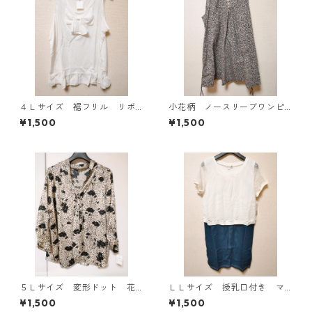
４Ｌサイズ 裾フリル リボ
小花柄 ノースリーブワンピ
ン付きタンクトップ オフホ
ース ４Ｌ ブラック KAE-
¥1,500
¥1,500
ワイト KAE-4780
4819
５Ｌサイズ 変形ドット 花
ＬＬサイズ 授乳口付き マ
柄 ボウタイブラウス オフ
タニティ ドッキングワンピ
¥1,500
¥1,500
ホワイト KAE-4765
ース ホワイト×ブルー KAE