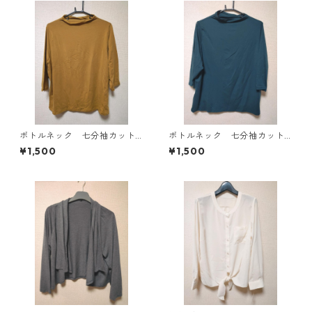
ボトルネック 七分袖カット
ボトルネック 七分袖カット
ソー ４Ｌ マスタード KA
ソー ４Ｌ ティールグリー
¥1,500
¥1,500
E-4816
ン KAE-4815