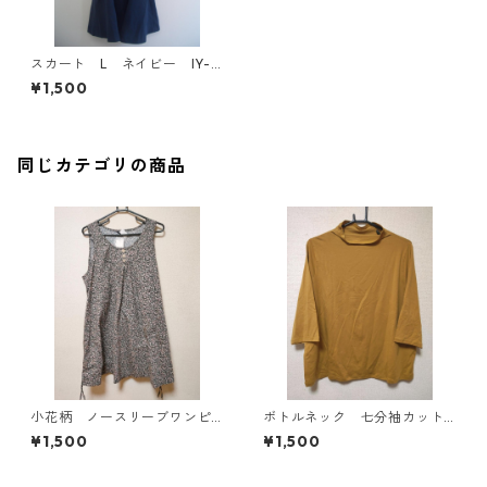
スカート L ネイビー IY-4
078
¥1,500
同じカテゴリの商品
小花柄 ノースリーブワンピ
ボトルネック 七分袖カット
ース ４Ｌ ブラック KAE-
ソー ４Ｌ マスタード KA
¥1,500
¥1,500
4819
E-4818