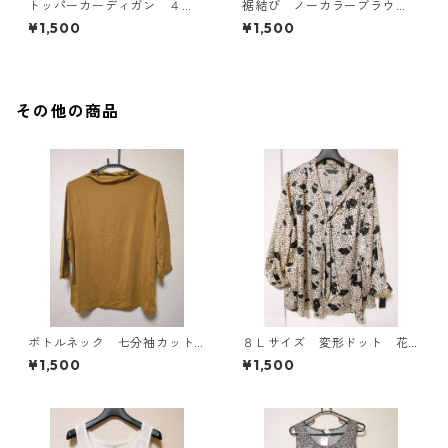
トッパーカーディガン ４
裾結び ノーカラーブラウ
Ｌ グレー KAE-4814
ス ３Ｌ アイボリー KAE-
¥1,500
¥1,500
4813
その他の商品
ボトルネック 七分袖カット
８Ｌサイズ 変形ドット 花
ソー ４Ｌ マスタード KA
柄 ボウタイブラウス オフ
¥1,500
¥1,500
E-4816
ホワイト KAE-4770