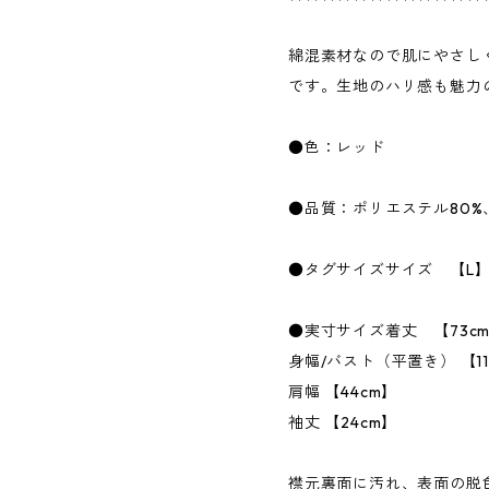
綿混素材なので肌にやさし
です。生地のハリ感も魅力
●色：レッド
●品質：ポリエステル80%
●タグサイズサイズ 【L
●実寸サイズ着丈 【73c
身幅/バスト（平置き） 【11
肩幅 【44cm】
袖丈 【24cm】
襟元裏面に汚れ、表面の脱