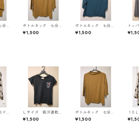
七分袖
ボトルネック 七分袖
ボトルネック 七分袖
トッ
Ｌ マ
カットソー ４Ｌ マ
カットソー ４Ｌ テ
ン ４
¥1,500
¥1,500
¥1,5
818
スタード KAE-4816
ィールグリーン KAE
AE-4
-4815
形ドッ
Ｌサイズ 吸汗速乾
ボトルネック 七分袖
１０
タイブ
抗菌防臭・消臭 ハロ
カットソー ４Ｌ マ
ット
¥1,500
¥1,500
¥1,5
ワイ
ーキティ ドライメッ
スタード KAE-4816
ブラ
シュＴシャツ ブラッ
ト KA
ク KAE-4779