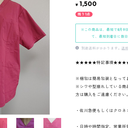
1,500
¥
残り1点
※この商品は、最短で8月9
て、最短到着日に数
別途送料がかかります。
送
★★★★★特記事項★★★
※梱包は簡易包装となって
※シワや型崩れしている商
方は購入をご遠慮ください
・佐川急便もしくはクロネ
・日時や時間指定、営業所