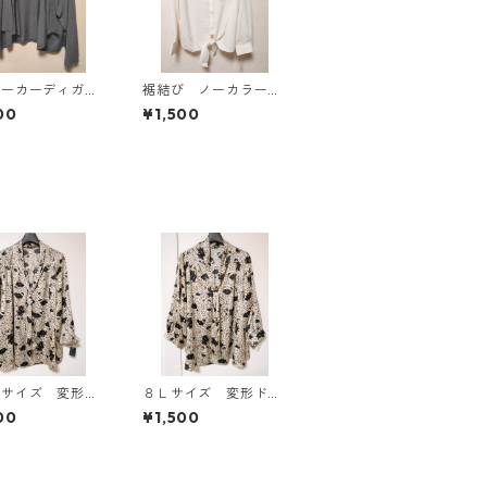
パーカーディガ
裾結び ノーカラーブ
Ｌ グレー K
ラウス ３Ｌ アイボ
00
¥1,500
814
リー KAE-4813
Ｌサイズ 変形ド
８Ｌサイズ 変形ドッ
 花柄 ボウタイ
ト 花柄 ボウタイブ
00
¥1,500
ウス オフホワイ
ラウス オフホワイ
E-4774
ト KAE-4768