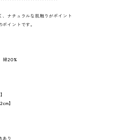
く、ナチュラルな肌触りがポイント
のポイントです。
、綿20%
】
m】
2cm】
色あり