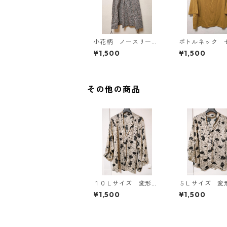
小花柄 ノースリーブ
ボトルネック 
ワンピース ４Ｌ ブ
カットソー ４
¥1,500
¥1,500
ラック KAE-4819
スタード KAE-4
その他の商品
１０Ｌサイズ 変形ド
５Ｌサイズ 変
ット 花柄 ボウタイ
ト 花柄 ボウ
¥1,500
¥1,500
ブラウス オフホワイ
ラウス オフホ
ト KAE-4775
ト KAE-4765