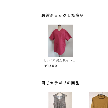
最近チェックした商品
Lサイズ 男女兼用 コッ
トンブレンド カラース
¥1,500
クラブ レッド ◆KIY-1
025◆
同じカテゴリの商品