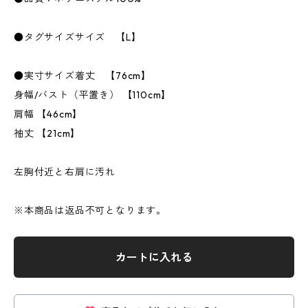
●タグサイズサイズ 【L】
●実寸サイズ着丈 【76cm】
身幅/バスト（平置き） 【110cm】
肩幅 【46cm】
袖丈 【21cm】
左胸付近と右肩に汚れ
※本商品は返品不可となります。
カートに入れる