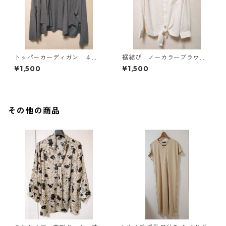
トッパーカーディガン ４
裾結び ノーカラーブラウ
Ｌ グレー KAE-4814
ス ３Ｌ アイボリー KAE-
¥1,500
¥1,500
4813
その他の商品