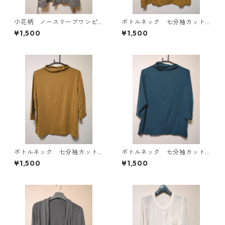
小花柄 ノースリーブワンピ
ボトルネック 七分袖カット
ース ４Ｌ ブラック KAE-
ソー ４Ｌ マスタード KA
¥1,500
¥1,500
4819
E-4818
ボトルネック 七分袖カット
ボトルネック 七分袖カット
ソー ４Ｌ マスタード KA
ソー ４Ｌ ティールグリー
¥1,500
¥1,500
E-4816
ン KAE-4815