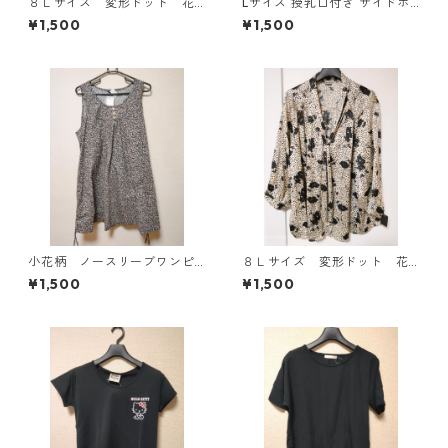
８Ｌサイズ 変形ドット 花
Lサイズ 授乳口付き サイドボ
柄 ボウタイブラウス オフ
タンデザイン ワンピース マタ
¥1,500
¥1,500
ホワイト KAE-4768
ニティ ベージュ ◆KIY-1303
◆
小花柄 ノースリーブワンピ
８Ｌサイズ 変形ドット 花
ース ４Ｌ ブラック KAE-
柄 ボウタイブラウス オフ
¥1,500
¥1,500
4819
ホワイト KAE-4769