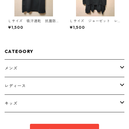
Ｌサイズ 吸汗速乾 抗菌防
Ｌサイズ ジョーゼット レ
臭・消臭 ハローキティ ド
イヤード風プルオーバー ブ
¥1,500
¥1,500
ライメッシュＴシャツ ブラ
ラック KAE-4792
ック KAE-4779
CATEGORY
メンズ
トップス
レディース
ボトムス
トップス
キッズ
スーツ
インナー
トップス