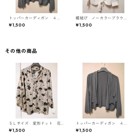
トッパーカーディガン ４
裾結び ノーカラーブラウ
Ｌ グレー KAE-4814
ス ３Ｌ アイボリー KAE-
¥1,500
¥1,500
4813
その他の商品
５Ｌサイズ 変形ドット 花
トッパーカーディガン ４
柄 ボウタイブラウス オフ
Ｌ グレー KAE-4814
¥1,500
¥1,500
ホワイト KAE-4765