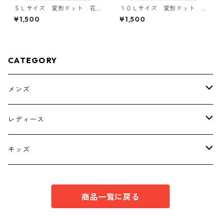
５Ｌサイズ 変形ドット 花
１０Ｌサイズ 変形ドット
柄 ボウタイブラウス オフ
花柄 ボウタイブラウス オ
¥1,500
¥1,500
ホワイト KAE-4761
フホワイト KAE-4778
CATEGORY
メンズ
トップス
レディース
ボトムス
トップス
キッズ
スーツ
インナー
トップス
商品一覧に戻る
シューズ
スーツ
インナー