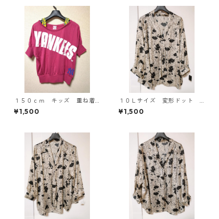
１５０ｃｍ キッズ 重ね着
１０Ｌサイズ 変形ドット
風ドルマントップス マゼン
花柄 ボウタイブラウス オ
¥1,500
¥1,500
タ KAE-4791
フホワイト KAE-4771