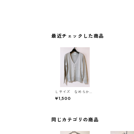
最近チェックした商品
Ｌサイズ なめらか綿
混 Ｖネックカーディ
¥1,500
ガン レギュラー丈
シルバーグレー KAE
-4211
同じカテゴリの商品