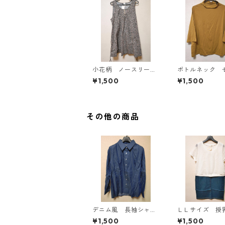
小花柄 ノースリーブ
ボトルネック 
ワンピース ４Ｌ ブ
カットソー ４
¥1,500
¥1,500
ラック KAE-4819
スタード KAE-4
その他の商品
デニム風 長袖シャ
ＬＬサイズ 授
ツ ＬＬ ブルー K
き マタニティ
¥1,500
¥1,500
AE-4801
キングワンピー