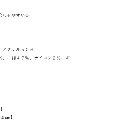
合わせやすい☆
、アクリル５０％
％、、綿４７％、ナイロン２％、ポ
】
m】
.5cm】