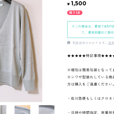
1,500
¥
残り1点
※この商品は、最短で8月11
て、最短到着日に数
別途送料がかかります。
送
★★★★★特記事項★★★
※梱包は簡易包装となって
※シワや型崩れしている商
方は購入をご遠慮ください
・佐川急便もしくはクロネ
・日時や時間指定、営業所