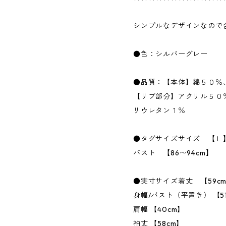
シンプルなデザインなので
●色：シルバーグレー
●品質：【本体】綿５０％
【リブ部分】アクリル５０
リウレタン１％
●タグサイズサイズ 【Ｌ
バスト 【86〜94cm】
●実寸サイズ着丈 【59c
身幅/バスト（平置き） 【51
肩幅 【40cm】
袖丈 【58cm】