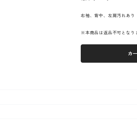
右袖、背中、左肩汚れあり
※本商品は返品不可となり
カ