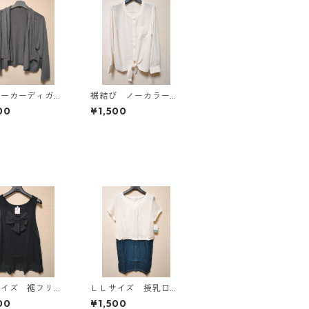
パーカーディガ
裾結び ノーカラーブ
Ｌ グレー K
ラウス ３Ｌ アイボ
00
¥1,500
814
リー KAE-4813
サイズ 裾フリ
ＬＬサイズ 授乳口付
リボン付きタンク
き マタニティ ドッ
00
¥1,500
 ブラック K
キングワンピース ホ