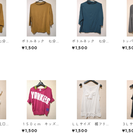
七分袖
ボトルネック 七分袖
ボトルネック 七分袖
トッ
Ｌ マ
カットソー ４Ｌ マ
カットソー ４Ｌ テ
ン ４
¥1,500
¥1,500
¥1,5
818
スタード KAE-4816
ィールグリーン KAE
AE-4
-4815
乳口付
１５０ｃｍ キッズ
ＬＬサイズ 裾フリ
３Ｌ
 ドッ
重ね着風ドルマントッ
ル リボン付きタンク
ル 
¥1,500
¥1,500
¥1,5
ス ホ
プス マゼンタ KAE
トップ オフホワイ
トップ