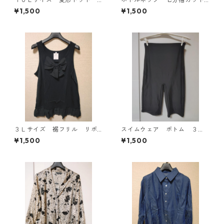
花柄 ボウタイブラウス オ
ソー ４Ｌ マスタード KA
¥1,500
¥1,500
フホワイト KAE-4777
E-4816
３Ｌサイズ 裾フリル リボ
スイムウェア ボトム ３
ン付きタンクトップ ブラッ
Ｌ ブラック KAE-4563
¥1,500
¥1,500
ク KAE-4788