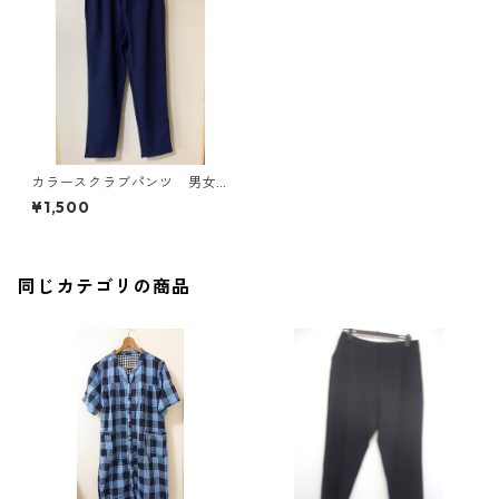
カラースクラブパンツ 男女
兼用 Ｌ ネイビーブルー K
¥1,500
AE-4196
同じカテゴリの商品