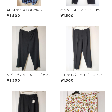
4Lｰ5Lサイズ 授乳対応 チェッ
パンツ 3L ブラック IY-45
ク柄 半袖ルームウェア マタニ
25
¥1,500
¥1,500
ティ ブルー系/グレー ◆KIY-1
305◆
ワイドパンツ ５Ｌ ブラッ
ＬＬサイズ ハイパーストレ
ク KAE-4725
ッチ センタープレスパン
¥1,500
¥1,500
ツ ブラック KAE-4704