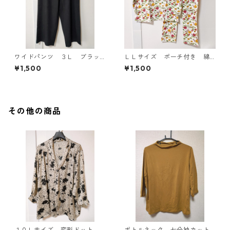
ワイドパンツ ３Ｌ ブラッ
ＬＬサイズ ポーチ付き 綿
ク KAE-4697
１００％ 花柄 トラベルパ
¥1,500
¥1,500
ジャマ ホワイト KAE-4578
その他の商品
１０Ｌサイズ 変形ドット
ボトルネック 七分袖カット