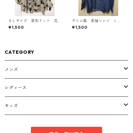
８Ｌサイズ 変形ドット 花
デニム風 長袖シャツ Ｌ
柄 ボウタイブラウス オフ
Ｌ ブルー KAE-4801
¥1,500
¥1,500
ホワイト KAE-4770
CATEGORY
メンズ
トップス
レディース
ボトムス
トップス
キッズ
スーツ
インナー
トップス