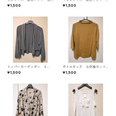
柄 ボウタイブラウス オフ
花柄 ボウタイブラウス オ
¥1,500
¥1,500
ホワイト KAE-4763
フホワイト KAE-4776
トッパーカーディガン ４
ボトルネック 七分袖カット
Ｌ グレー KAE-4814
ソー ４Ｌ マスタード KA
¥1,500
¥1,500
E-4817