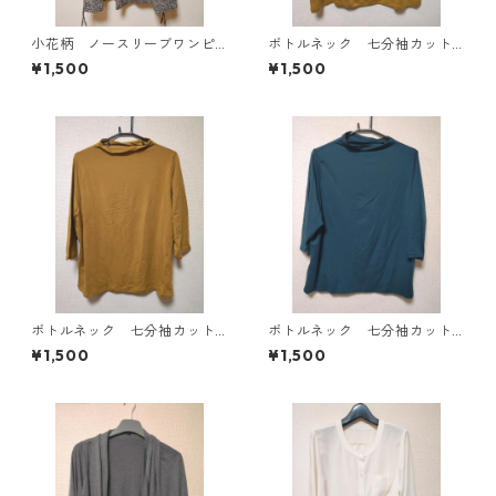
小花柄 ノースリーブワンピ
ボトルネック 七分袖カット
ース ４Ｌ ブラック KAE-
ソー ４Ｌ マスタード KA
¥1,500
¥1,500
4819
E-4818
ボトルネック 七分袖カット
ボトルネック 七分袖カット
ソー ４Ｌ マスタード KA
ソー ４Ｌ ティールグリー
¥1,500
¥1,500
E-4816
ン KAE-4815