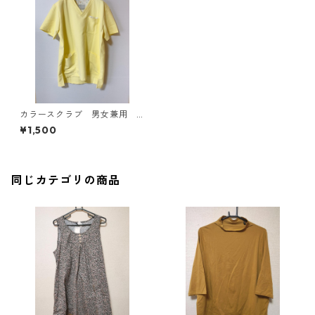
カラースクラブ 男女兼用
ＬＬ レモンイエロー KAE-
¥1,500
4185
同じカテゴリの商品