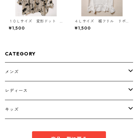
１０Ｌサイズ 変形ドット
４Ｌサイズ 裾フリル リボ
花柄 ボウタイブラウス オ
ン付きタンクトップ オフホ
¥1,500
¥1,500
フホワイト KAE-4777
ワイト KAE-4780
CATEGORY
メンズ
トップス
レディース
ボトムス
トップス
キッズ
スーツ
インナー
トップス