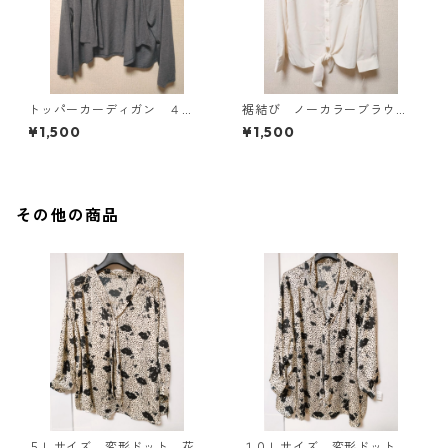
トッパーカーディガン ４
裾結び ノーカラーブラウ
Ｌ グレー KAE-4814
ス ３Ｌ アイボリー KAE-
¥1,500
¥1,500
4813
その他の商品
５Ｌサイズ 変形ドット 花
１０Ｌサイズ 変形ドット