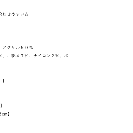
合わせやすい☆
、アクリル５０％
％、、綿４７％、ナイロン２％、ポ
Ｌ】
m】
3cm】