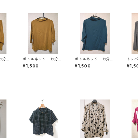
七分袖
ボトルネック 七分袖
ボトルネック 七分袖
トッ
Ｌ マ
カットソー ４Ｌ マ
カットソー ４Ｌ テ
ン ４
¥1,500
¥1,500
¥1,5
818
スタード KAE-4816
ィールグリーン KAE
AE-4
-4815