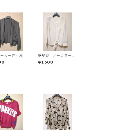
パーカーディガ
裾結び ノーカラーブ
Ｌ グレー K
ラウス ３Ｌ アイボ
00
¥1,500
814
リー KAE-4813