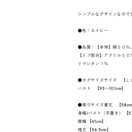
シンプルなデザインなので
●色：ネイビー
●品質：【本体】綿５０％
【リブ部分】アクリル５０
リウレタン１％
●タグサイズサイズ 【Ｌ
バスト 【93〜101cm】
●実寸サイズ着丈 【58c
身幅/バスト（平置き） 【5
肩幅 【41cm】
袖丈 【56.5cm】