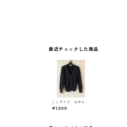
最近チェックした商品
ＬＬサイズ なめらか
綿混 Ｖネックカーデ
¥1,500
ィガン レギュラー
丈 ネイビー KAE-4
177