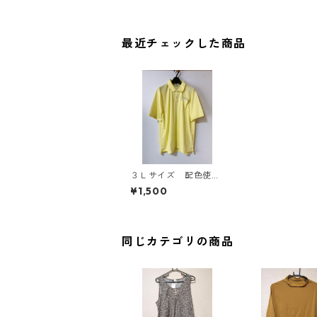
最近チェックした商品
３Ｌサイズ 配色使
い ドライメッシュポ
¥1,500
ロシャツ 男女兼用
ライトイエロー KAE
-4173
同じカテゴリの商品