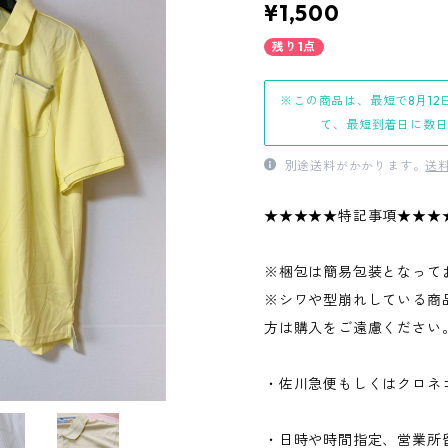
¥1,500
残り1点
※この商品は、最短で8月12
て、最短到着日に数
別途送料がかかります。
送
★★★★★特記事項★★★
※梱包は簡易包装となって
※シワや型崩れしている商
方は購入をご遠慮ください
・佐川急便もしくはクロネ
・日時や時間指定、営業所