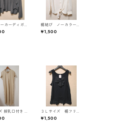
パーカーディガ
裾結び ノーカラーブ
Ｌ グレー K
ラウス ３Ｌ アイボ
00
¥1,500
814
リー KAE-4813
き サ
３Ｌサイズ 裾フリ
タンデザイン ワ
ル リボン付きタンク
00
¥1,500
ス マタニティ
トップ ブラック K
 ◆KIY-1303
AE-4788