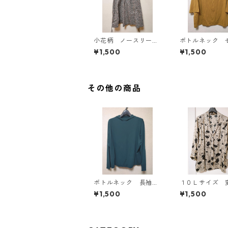
小花柄 ノースリーブ
ボトルネック 
ワンピース ４Ｌ ブ
カットソー ４
¥1,500
¥1,500
ラック KAE-4819
スタード KAE-4
その他の商品
ボトルネック 長袖カ
１０Ｌサイズ 
ットソー ４Ｌ ティ
ット 花柄 ボ
¥1,500
¥1,500
ールグリーン KAE-4
ブラウス オフ
812
ト KAE-4774