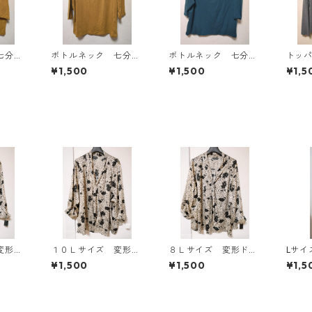
七分袖
ボトルネック 七分袖
ボトルネック 七分袖
トッ
Ｌ マ
カットソー ４Ｌ マ
カットソー ４Ｌ テ
ン ４
¥1,500
¥1,500
¥1,5
818
スタード KAE-4816
ィールグリーン KAE
AE-4
-4815
変形ド
１０Ｌサイズ 変形ド
８Ｌサイズ 変形ドッ
Lサイズ 授乳口付
ウタイ
ット 花柄 ボウタイ
ト 花柄 ボウタイブ
イドボ
¥1,500
¥1,500
¥1,5
ホワイ
ブラウス オフホワイ
ラウス オフホワイ
ンピー
ト KAE-4775
ト KAE-4770
ベージュ
◆