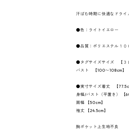
汗ばむ時期に快適なドライ
●色：ライトイエロー
●品質：ポリエステル１０
●タグサイズサイズ 【３
バスト 【100〜108cm】
●実寸サイズ着丈 【77.5
身幅/バスト（平置き） 【6
肩幅 【50cm】
袖丈 【24.5cm】
胸ポケット上生地不良