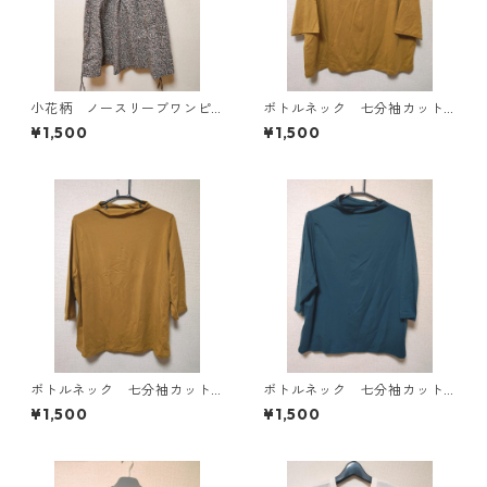
小花柄 ノースリーブワンピ
ボトルネック 七分袖カット
ース ４Ｌ ブラック KAE-
ソー ４Ｌ マスタード KA
¥1,500
¥1,500
4819
E-4818
ボトルネック 七分袖カット
ボトルネック 七分袖カット
ソー ４Ｌ マスタード KA
ソー ４Ｌ ティールグリー
¥1,500
¥1,500
E-4816
ン KAE-4815