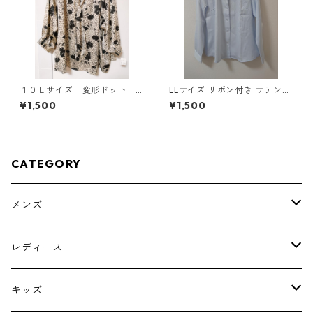
１０Ｌサイズ 変形ドット
LLサイズ リボン付き サテン調
花柄 ボウタイブラウス オ
シャツブラウス サックス ◆KI
¥1,500
¥1,500
フホワイト KAE-4775
Y-1301◆
CATEGORY
メンズ
トップス
レディース
ボトムス
トップス
キッズ