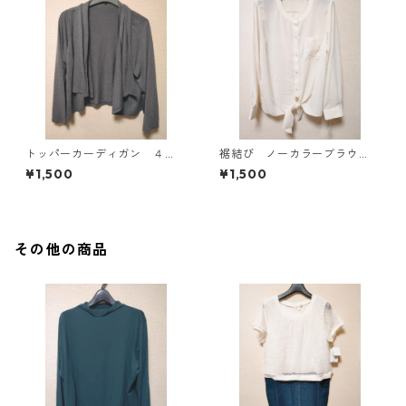
トッパーカーディガン ４
裾結び ノーカラーブラウ
Ｌ グレー KAE-4814
ス ３Ｌ アイボリー KAE-
¥1,500
¥1,500
4813
その他の商品