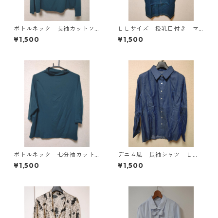
ボトルネック 長袖カットソ
ＬＬサイズ 授乳口付き マ
ー ４Ｌ ティールグリー
タニティ ドッキングワンピ
¥1,500
¥1,500
ン KAE-4812
ース ホワイト×ブルー KAE
-4793
ボトルネック 七分袖カット
デニム風 長袖シャツ Ｌ
ソー ４Ｌ ティールグリー
Ｌ ブルー KAE-4801
¥1,500
¥1,500
ン KAE-4815