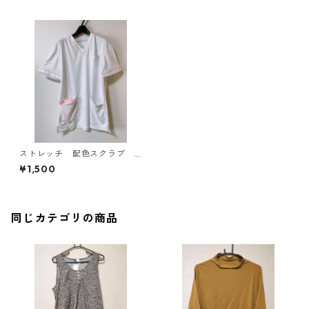
ストレッチ 配色スクラブ
ＬＬ ホワイト×ピンク KAE
¥1,500
-4171
同じカテゴリの商品