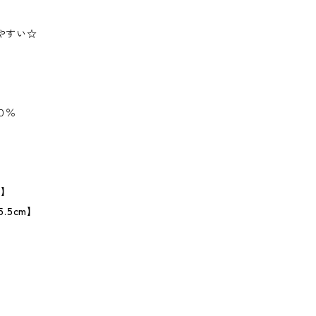
やすい☆
０％
】
m】
.5cm】