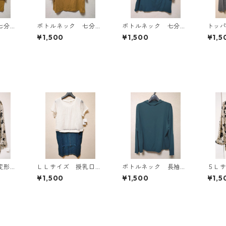
七分袖
ボトルネック 七分袖
ボトルネック 七分袖
トッ
Ｌ マ
カットソー ４Ｌ マ
カットソー ４Ｌ テ
ン ４
¥1,500
¥1,500
¥1,5
818
スタード KAE-4816
ィールグリーン KAE
AE-4
-4815
変形ド
ＬＬサイズ 授乳口付
ボトルネック 長袖カ
５Ｌ
ウタイ
き マタニティ ドッ
ットソー ４Ｌ ティ
ト 
¥1,500
¥1,500
¥1,5
ホワイ
キングワンピース ホ
ールグリーン KAE-4
ラウ
ワイト×ブルー KAE-
812
ト KA
4793