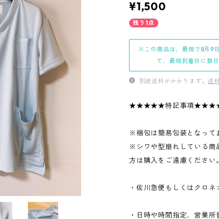
¥1,500
残り1点
※この商品は、最短で8月9
て、最短到着日に数
別途送料がかかります。
送
★★★★★特記事項★★★
※梱包は簡易包装となって
※シワや型崩れしている商
方は購入をご遠慮ください
・佐川急便もしくはクロネ
・日時や時間指定、営業所