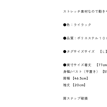
ストレッチ素材なので動き
●色：ライラック
●品質：ポリエステル１０
●タグサイズサイズ 【Ｌ
●実寸サイズ着丈 【77c
身幅/バスト（平置き） 【55
肩幅 【46.5cm】
袖丈 【20cm】
肩スナップ破損