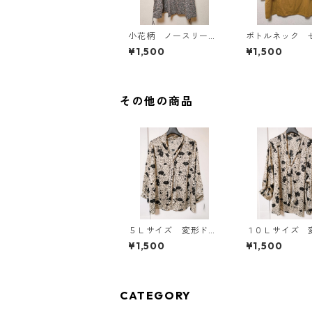
小花柄 ノースリーブ
ボトルネック 
ワンピース ４Ｌ ブ
カットソー ４
¥1,500
¥1,500
ラック KAE-4819
スタード KAE-4
その他の商品
５Ｌサイズ 変形ドッ
１０Ｌサイズ 
ト 花柄 ボウタイブ
ット 花柄 ボ
¥1,500
¥1,500
ラウス オフホワイ
ブラウス オフ
ト KAE-4762
ト KAE-4775
CATEGORY