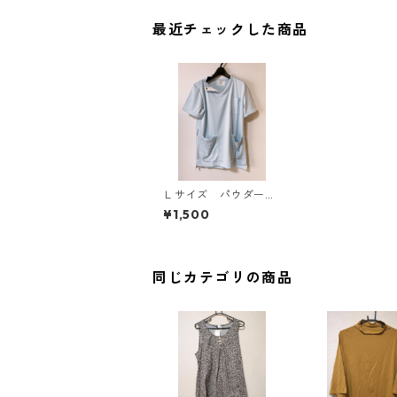
最近チェックした商品
Ｌサイズ パウダース
トレッチ ユニセック
¥1,500
ス 肩スナップスクラ
ブ ライラック KAE
-4169
同じカテゴリの商品