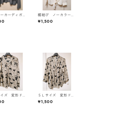
パーカーディガ
裾結び ノーカラーブ
Ｌ グレー K
ラウス ３Ｌ アイボ
00
¥1,500
814
リー KAE-4813
サイズ 変形ドッ
５Ｌサイズ 変形ドッ
花柄 ボウタイブ
ト 花柄 ボウタイブ
00
¥1,500
ス オフホワイ
ラウス オフホワイ
E-4763
ト KAE-4761