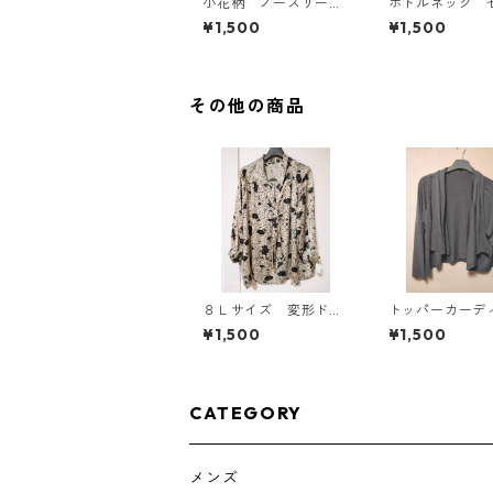
小花柄 ノースリーブ
ボトルネック 
ワンピース ４Ｌ ブ
カットソー ４
¥1,500
¥1,500
ラック KAE-4819
スタード KAE-4
その他の商品
８Ｌサイズ 変形ドッ
トッパーカーデ
ト 花柄 ボウタイブ
ン ４Ｌ グレ
¥1,500
¥1,500
ラウス オフホワイ
AE-4814
ト KAE-4767
CATEGORY
メンズ