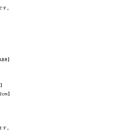
です。
%
ABR】
m】
2cm】
ます。