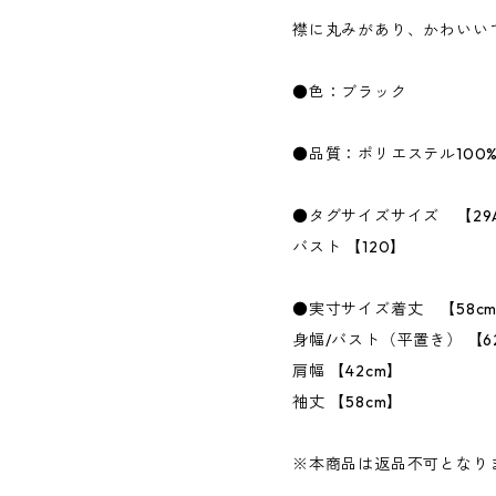
襟に丸みがあり、かわいい
●色：ブラック
●品質：ポリエステル100
●タグサイズサイズ 【29
バスト 【120】
●実寸サイズ着丈 【58c
身幅/バスト（平置き） 【6
肩幅 【42cm】
袖丈 【58cm】
※本商品は返品不可となり