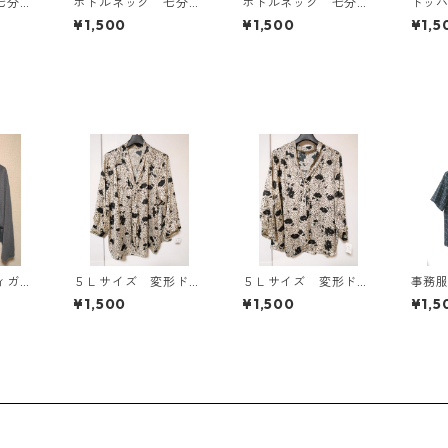
七分袖
ボトルネック 七分袖
ボトルネック 七分袖
トッ
Ｌ マ
カットソー ４Ｌ マ
カットソー ４Ｌ テ
ン ４
¥1,500
¥1,500
¥1,5
818
スタード KAE-4816
ィールグリーン KAE
AE-4
-4815
ィガ
５Ｌサイズ 変形ドッ
５Ｌサイズ 変形ドッ
事務服
ー K
ト 花柄 ボウタイブ
ト 花柄 ボウタイブ
ラウス
¥1,500
¥1,500
¥1,5
ラウス オフホワイ
ラウス オフホワイ
KIY-1
ト KAE-4761
ト KAE-4765