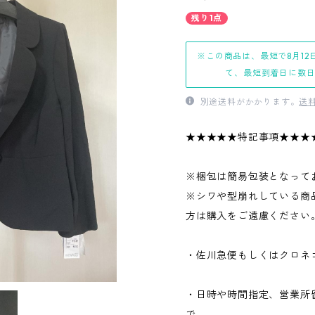
残り1点
※この商品は、最短で8月12
て、最短到着日に数
別途送料がかかります。
送
★★★★★特記事項★★★
※梱包は簡易包装となって
※シワや型崩れしている商
方は購入をご遠慮ください
・佐川急便もしくはクロネ
・日時や時間指定、営業所
で、