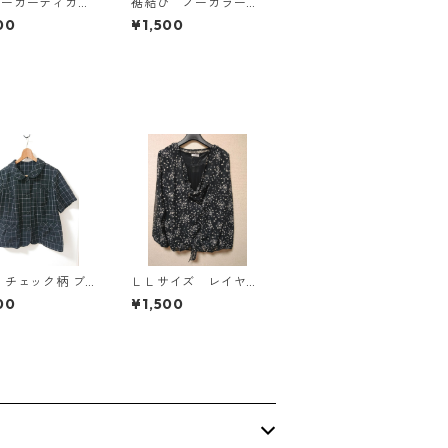
パーカーディガ
裾結び ノーカラーブ
Ｌ グレー K
ラウス ３Ｌ アイボ
00
¥1,500
814
リー KAE-4813
 チェック柄 ブ
ＬＬサイズ レイヤー
 3L ブラック ◆
ド風 シフォンブラウ
00
¥1,500
298◆
ス ブラック KAE-4
786