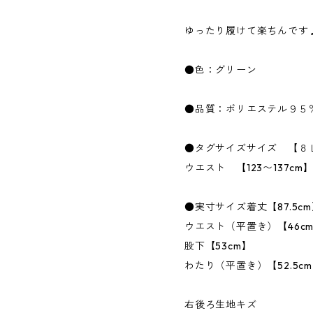
ゆったり履けて楽ちんです
●色：グリーン
●品質：ポリエステル９５
●タグサイズサイズ 【８
ウエスト 【123〜137cm
●実寸サイズ着丈【87.5c
ウエスト（平置き）【46c
股下【53cm】
わたり（平置き）【52.5c
右後ろ生地キズ