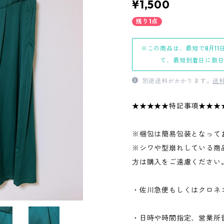
¥1,500
残り1点
※この商品は、最短で8月11
て、最短到着日に数
別途送料がかかります。
送
★★★★★特記事項★★★
※梱包は簡易包装となって
※シワや型崩れしている商
方は購入をご遠慮ください
・佐川急便もしくはクロネ
・日時や時間指定、営業所