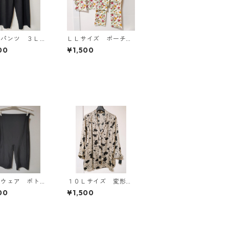
ドパンツ ３Ｌ
ＬＬサイズ ポーチ付
ク KAE-4697
き 綿１００％ 花
00
¥1,500
柄 トラベルパジャ
マ ホワイト KAE-4
578
ムウェア ボト
１０Ｌサイズ 変形ド
３Ｌ ブラック
ット 花柄 ボウタイ
00
¥1,500
4563
ブラウス オフホワイ
ト KAE-4774