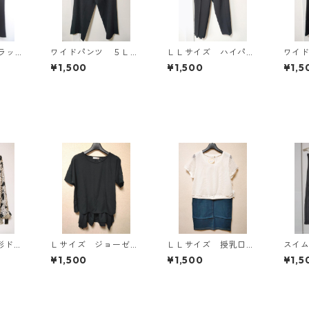
ラッ
ワイドパンツ ５Ｌ
ＬＬサイズ ハイパー
ワイ
ブラック KAE-4725
ストレッチ センター
ブラッ
¥1,500
¥1,500
¥1,5
プレスパンツ ブラッ
ク KAE-4704
形ドッ
Ｌサイズ ジョーゼッ
ＬＬサイズ 授乳口付
スイ
タイブ
ト レイヤード風プル
き マタニティ ドッ
ム 
¥1,500
¥1,500
¥1,5
ワイ
オーバー ブラック
キングワンピース ホ
KAE-
KAE-4792
ワイト×ブルー KAE-
4794