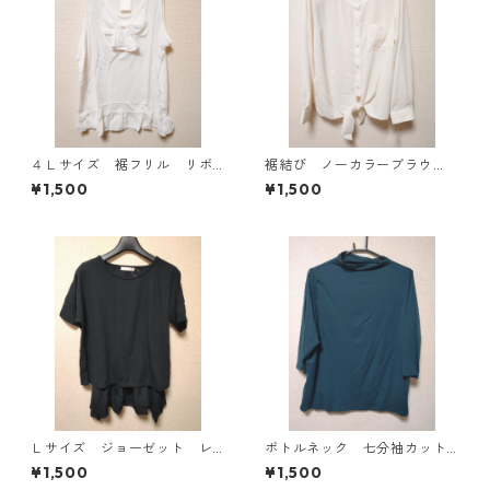
４Ｌサイズ 裾フリル リボ
裾結び ノーカラーブラウ
ン付きタンクトップ オフホ
ス ３Ｌ アイボリー KAE-
¥1,500
¥1,500
ワイト KAE-4780
4813
Ｌサイズ ジョーゼット レ
ボトルネック 七分袖カット
イヤード風プルオーバー ブ
ソー ４Ｌ ティールグリー
¥1,500
¥1,500
ラック KAE-4792
ン KAE-4815