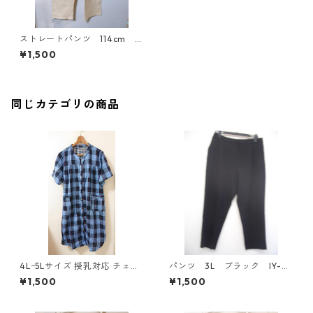
ストレートパンツ 114cm ア
イボリー KAE-4276
¥1,500
同じカテゴリの商品
4Lｰ5Lサイズ 授乳対応 チェッ
パンツ 3L ブラック IY-45
ク柄 半袖ルームウェア マタニ
25
¥1,500
¥1,500
ティ ブルー系/グレー ◆KIY-1
305◆