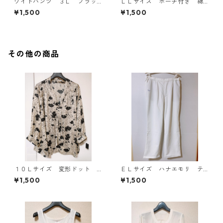
ワイドパンツ ３Ｌ ブラッ
ＬＬサイズ ポーチ付き 綿
ク KAE-4697
１００％ 花柄 トラベルパ
¥1,500
¥1,500
ジャマ ホワイト KAE-4578
その他の商品
１０Ｌサイズ 変形ドット
ＥＬサイズ ハナエモリ テ
花柄 ボウタイブラウス オ
ーパードパンツ ナース ホ
¥1,500
¥1,500
フホワイト KAE-4771
ワイト KAE-4159