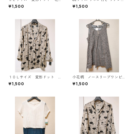
柄 ボウタイブラウス オフ
シャツブラウス サックス ◆KI
¥1,500
¥1,500
ホワイト KAE-4761
Y-1301◆
１０Ｌサイズ 変形ドット
小花柄 ノースリーブワンピ
花柄 ボウタイブラウス オ
ース ４Ｌ ブラック KAE-
¥1,500
¥1,500
フホワイト KAE-4774
4819