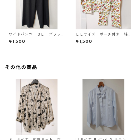
ワイドパンツ ３Ｌ ブラッ
ＬＬサイズ ポーチ付き 綿
ク KAE-4697
１００％ 花柄 トラベルパ
¥1,500
¥1,500
ジャマ ホワイト KAE-4578
その他の商品
５Ｌサイズ 変形ドット 花
LLサイズ リボン付き サテン調