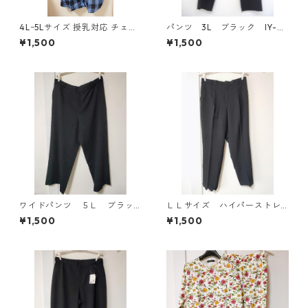
4Lｰ5Lサイズ 授乳対応 チェッ
パンツ 3L ブラック IY-45
ク柄 半袖ルームウェア マタニ
25
¥1,500
¥1,500
ティ ブルー系/グレー ◆KIY-1
305◆
ワイドパンツ ５Ｌ ブラッ
ＬＬサイズ ハイパーストレ
ク KAE-4725
ッチ センタープレスパン
¥1,500
¥1,500
ツ ブラック KAE-4704