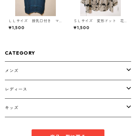
ＬＬサイズ 授乳口付き マ
５Ｌサイズ 変形ドット 花
タニティ ドッキングワンピ
柄 ボウタイブラウス オフ
¥1,500
¥1,500
ース ホワイト×ブルー KAE
ホワイト KAE-4762
-4796
CATEGORY
メンズ
トップス
レディース
ボトムス
トップス
キッズ
スーツ
インナー
トップス