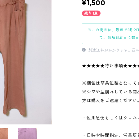
¥1,500
残り1点
※この商品は、最短で8月9
て、最短到着日に数
別途送料がかかります。
送
★★★★★特記事項★★★
※梱包は簡易包装となって
※シワや型崩れしている商
方は購入をご遠慮ください
・佐川急便もしくはクロネ
・日時や時間指定、営業所