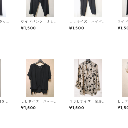
ラッ
ワイドパンツ ５Ｌ
ＬＬサイズ ハイパー
ワイ
ブラック KAE-4725
ストレッチ センター
ブラッ
¥1,500
¥1,500
¥1,5
プレスパンツ ブラッ
ク KAE-4704
ＬＬサイズ ジョーゼ
１０Ｌサイズ 変形ド
ＬＬ
イン ワ
ット レイヤード風プ
ット 花柄 ボウタイ
き 
¥1,500
¥1,500
¥1,5
ティ
ルオーバー ブラッ
ブラウス オフホワイ
キン
1303
ク KAE-4785
ト KAE-4775
ワイト
4795