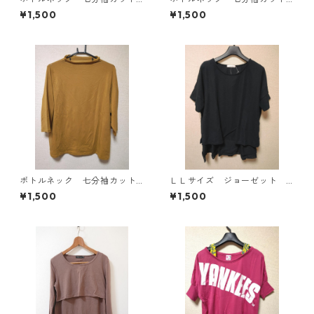
ソー ４Ｌ マスタード KA
ソー ４Ｌ ティールグリー
¥1,500
¥1,500
E-4816
ン KAE-4815
ボトルネック 七分袖カット
ＬＬサイズ ジョーゼット
ソー ４Ｌ マスタード KA
レイヤード風プルオーバー
¥1,500
¥1,500
E-4817
ブラック KAE-4785