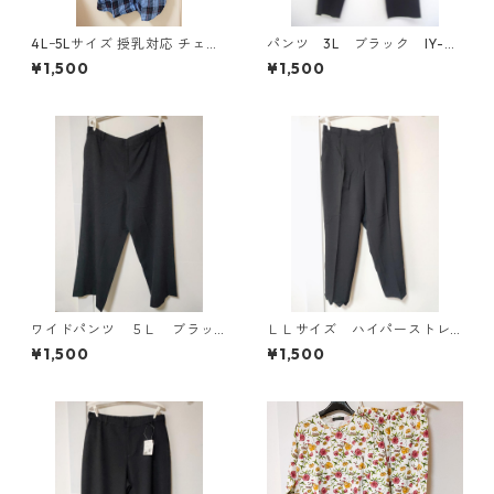
4Lｰ5Lサイズ 授乳対応 チェッ
パンツ 3L ブラック IY-45
ク柄 半袖ルームウェア マタニ
25
¥1,500
¥1,500
ティ ブルー系/グレー ◆KIY-1
305◆
ワイドパンツ ５Ｌ ブラッ
ＬＬサイズ ハイパーストレ
ク KAE-4725
ッチ センタープレスパン
¥1,500
¥1,500
ツ ブラック KAE-4704