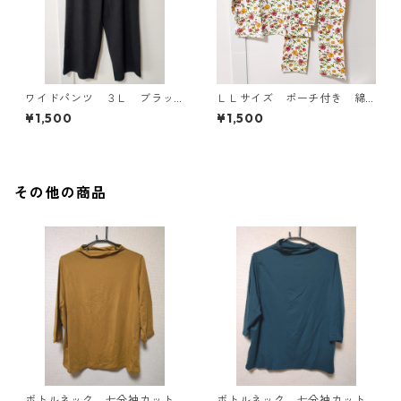
ワイドパンツ ３Ｌ ブラッ
ＬＬサイズ ポーチ付き 綿
ク KAE-4697
１００％ 花柄 トラベルパ
¥1,500
¥1,500
ジャマ ホワイト KAE-4578
その他の商品
ボトルネック 七分袖カット
ボトルネック 七分袖カット