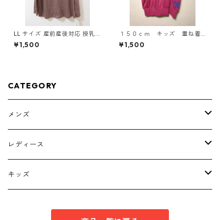
LL サイズ 産前産後対応 授乳
１５０ｃｍ キッズ 重ね着
口付き 長袖シャツ マタニティ
風ドルマントップス マゼン
¥1,500
¥1,500
チャコールグレー ◆KIY-1304
タ KAE-4791
◆
CATEGORY
メンズ
トップス
レディース
ボトムス
トップス
キッズ
スーツ
インナー
トップス