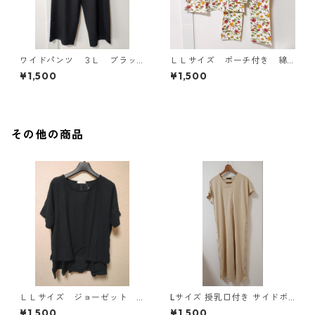
ワイドパンツ ３Ｌ ブラッ
ＬＬサイズ ポーチ付き 綿
ク KAE-4697
１００％ 花柄 トラベルパ
¥1,500
¥1,500
ジャマ ホワイト KAE-4578
その他の商品
ＬＬサイズ ジョーゼット
Lサイズ 授乳口付き サイドボ
レイヤード風プルオーバー
タンデザイン ワンピース マタ
¥1,500
¥1,500