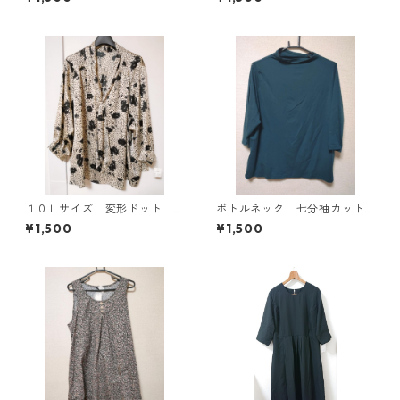
ブラック KAE-4785
ニティ ベージュ ◆KIY-1303
◆
１０Ｌサイズ 変形ドット
ボトルネック 七分袖カット
花柄 ボウタイブラウス オ
ソー ４Ｌ ティールグリー
¥1,500
¥1,500
フホワイト KAE-4775
ン KAE-4815