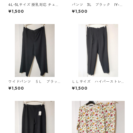
4Lｰ5Lサイズ 授乳対応 チェッ
パンツ 3L ブラック IY-45
ク柄 半袖ルームウェア マタニ
25
¥1,500
¥1,500
ティ ブルー系/グレー ◆KIY-1
305◆
ワイドパンツ ５Ｌ ブラッ
ＬＬサイズ ハイパーストレ
ク KAE-4725
ッチ センタープレスパン
¥1,500
¥1,500
ツ ブラック KAE-4704