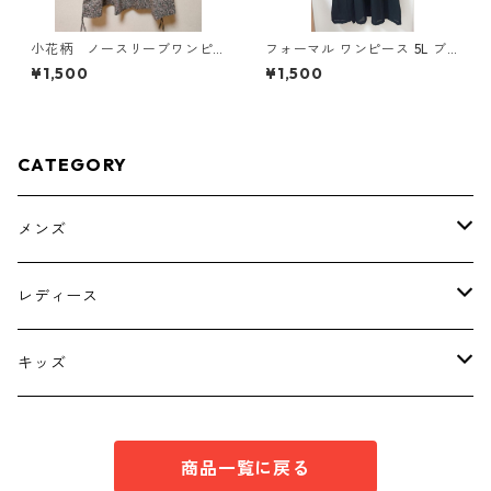
小花柄 ノースリーブワンピ
フォーマル ワンピース 5L ブ
ース ４Ｌ ブラック KAE-
ラック ◆KIY-1300◆
¥1,500
¥1,500
4819
CATEGORY
メンズ
トップス
レディース
ボトムス
トップス
キッズ
スーツ
インナー
トップス
商品一覧に戻る