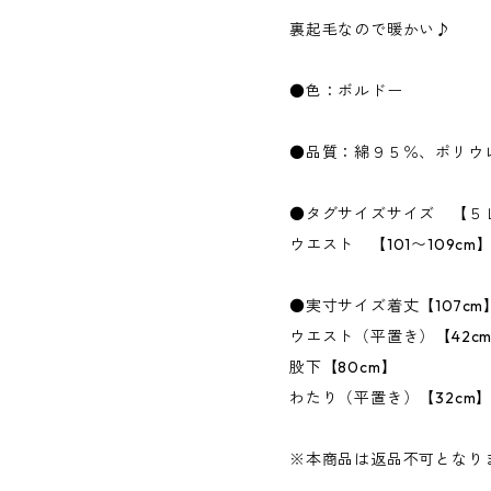
裏起毛なので暖かい♪
●色：ボルドー
●品質：綿９５％、ポリウ
●タグサイズサイズ 【５
ウエスト 【101〜109cm
●実寸サイズ着丈【107cm
ウエスト（平置き）【42c
股下【80cm】
わたり（平置き）【32cm
※本商品は返品不可となり