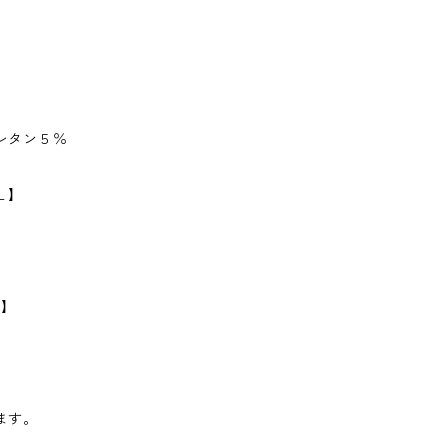
レタン５％
Ｌ】
】
】
m】
】
ます。