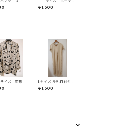
ドパンツ ３Ｌ
ＬＬサイズ ポーチ付
ク KAE-4697
き 綿１００％ 花
00
¥1,500
柄 トラベルパジャ
マ ホワイト KAE-4
578
Ｌサイズ 変形ド
Lサイズ 授乳口付き サ
 花柄 ボウタイ
イドボタンデザイン ワ
00
¥1,500
ウス オフホワイ
ンピース マタニティ
E-4773
ベージュ ◆KIY-1303
◆