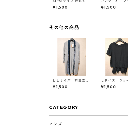
4Lｰ5Lサイズ 授乳対応
パンツ 3L ブ
チェック柄 半袖ルーム
ク IY-4525
¥1,500
¥1,500
ウェア マタニティ ブ
ルー系/グレー ◆KIY-1
305◆
その他の商品
ＬＬサイズ 衿異素材
Ｌサイズ ジョ
使い トッパーカーデ
ト レイヤード
¥1,500
¥1,500
ィガン グレー KAE
オーバー ブ
-4807
KAE-4792
CATEGORY
メンズ