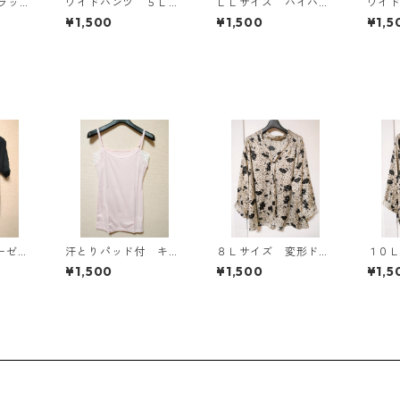
ラッ
ワイドパンツ ５Ｌ
ＬＬサイズ ハイパー
ワイ
ブラック KAE-4725
ストレッチ センター
ブラッ
¥1,500
¥1,500
¥1,5
プレスパンツ ブラッ
ク KAE-4704
ーゼッ
汗とりパッド付 キャ
８Ｌサイズ 変形ドッ
１０
風プル
ミソール Ｌ ライト
ト 花柄 ボウタイブ
ット
¥1,500
¥1,500
¥1,5
ラック
ピンク KAE-4789
ラウス オフホワイ
ブラ
ト KAE-4766
ト KA