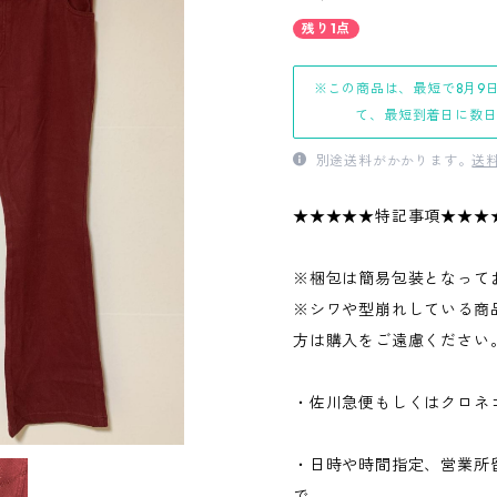
残り1点
※この商品は、最短で8月9
て、最短到着日に数
別途送料がかかります。
送
★★★★★特記事項★★★
※梱包は簡易包装となって
※シワや型崩れしている商
方は購入をご遠慮ください
・佐川急便もしくはクロネ
・日時や時間指定、営業所
で、