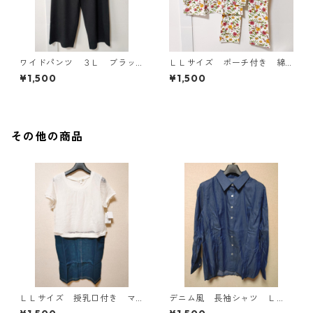
ワイドパンツ ３Ｌ ブラッ
ＬＬサイズ ポーチ付き 綿
ク KAE-4697
１００％ 花柄 トラベルパ
¥1,500
¥1,500
ジャマ ホワイト KAE-4578
その他の商品
ＬＬサイズ 授乳口付き マ
デニム風 長袖シャツ Ｌ
タニティ ドッキングワンピ
Ｌ ブルー KAE-4801