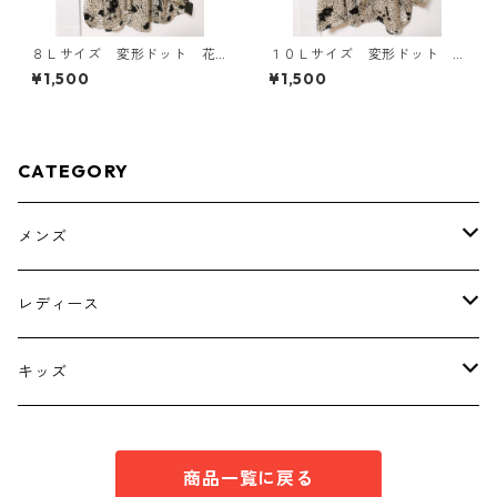
８Ｌサイズ 変形ドット 花
１０Ｌサイズ 変形ドット
柄 ボウタイブラウス オフ
花柄 ボウタイブラウス オ
¥1,500
¥1,500
ホワイト KAE-4769
フホワイト KAE-4777
CATEGORY
メンズ
トップス
レディース
ボトムス
トップス
キッズ
スーツ
インナー
トップス
商品一覧に戻る