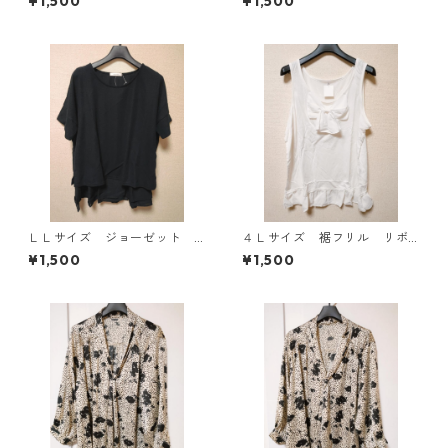
¥1,500
¥1,500
ース ホワイト×ブルー KAE
-4793
ＬＬサイズ ジョーゼット
４Ｌサイズ 裾フリル リボ
レイヤード風プルオーバー
ン付きタンクトップ オフホ
¥1,500
¥1,500
ブラック KAE-4785
ワイト KAE-4780