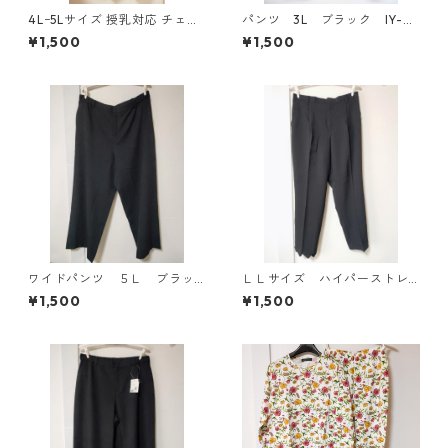
4Lｰ5Lサイズ 授乳対応 チェッ
パンツ 3L ブラック IY-45
ク柄 半袖ルームウェア マタニ
25
¥1,500
¥1,500
ティ ブルー系/グレー ◆KIY-1
305◆
ワイドパンツ ５Ｌ ブラッ
ＬＬサイズ ハイパーストレ
ク KAE-4725
ッチ センタープレスパン
¥1,500
¥1,500
ツ ブラック KAE-4704