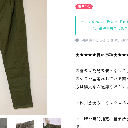
残り1点
※この商品は、最短で8月8
て、最短到着日に数
別途送料がかかります。
送
★★★★★特記事項★★★
※梱包は簡易包装となって
※シワや型崩れしている商
方は購入をご遠慮ください
・佐川急便もしくはクロネ
・日時や時間指定、営業所
で、