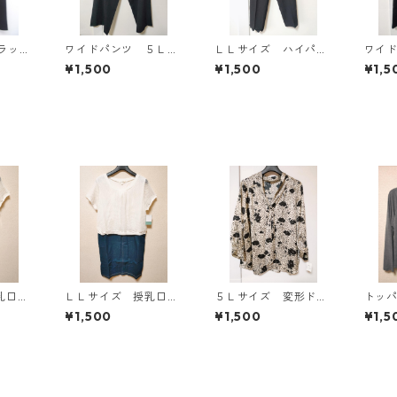
ラッ
ワイドパンツ ５Ｌ
ＬＬサイズ ハイパー
ワイ
ブラック KAE-4725
ストレッチ センター
ブラッ
¥1,500
¥1,500
¥1,5
プレスパンツ ブラッ
ク KAE-4704
乳口付
ＬＬサイズ 授乳口付
５Ｌサイズ 変形ドッ
トッ
 ドッ
き マタニティ ドッ
ト 花柄 ボウタイブ
ン ４
¥1,500
¥1,500
¥1,5
ス ホ
キングワンピース ホ
ラウス オフホワイ
AE-4
KAE-
ワイト×ブルー KAE-
ト KAE-4765
4796