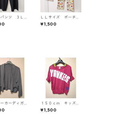
ドパンツ ３Ｌ
ＬＬサイズ ポーチ付
ク KAE-4697
き 綿１００％ 花
00
¥1,500
柄 トラベルパジャ
マ ホワイト KAE-4
578
パーカーディガ
１５０ｃｍ キッズ
Ｌ グレー K
重ね着風ドルマントッ
00
¥1,500
814
プス マゼンタ KAE
-4791