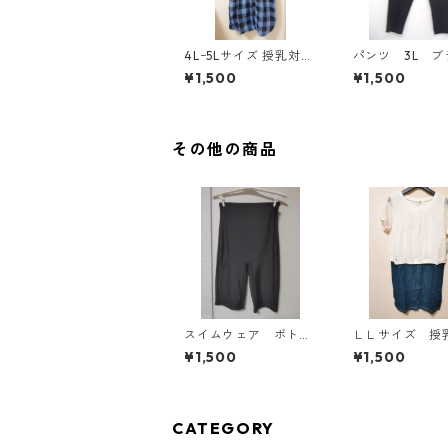
4Lｰ5Lサイズ 授乳対応
パンツ 3L ブ
チェック柄 半袖ルーム
ク IY-4525
¥1,500
¥1,500
ウェア マタニティ ブ
ルー系/グレー ◆KIY-1
305◆
その他の商品
スイムウェア ボト
ＬＬサイズ 授
ム ３Ｌ ブラック
き マタニティ
¥1,500
¥1,500
KAE-4563
キングワンピー
ワイト×ブルー 
4795
CATEGORY