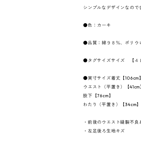
シンプルなデザインなので
●色：カーキ
●品質：綿９８％、ポリウ
●タグサイズサイズ 【４
●実寸サイズ着丈【106cm
ウエスト（平置き）【41cm
股下【76cm】
わたり（平置き）【34cm
・前後のウエスト縫製不良
・左足後ろ生地キズ