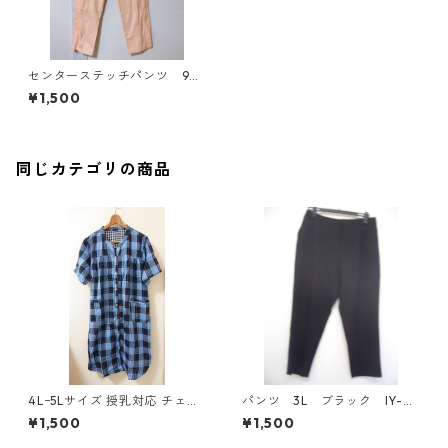
センターステッチパンツ 96c
m ライトピンク KAE-4347
¥1,500
同じカテゴリの商品
4Lｰ5Lサイズ 授乳対応 チェッ
パンツ 3L ブラック IY-45
ク柄 半袖ルームウェア マタニ
25
¥1,500
¥1,500
ティ ブルー系/グレー ◆KIY-1
305◆