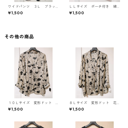
ワイドパンツ ３Ｌ ブラッ
ＬＬサイズ ポーチ付き 綿
ク KAE-4697
１００％ 花柄 トラベルパ
¥1,500
¥1,500
ジャマ ホワイト KAE-4578
その他の商品
１０Ｌサイズ 変形ドット
８Ｌサイズ 変形ドット 花
花柄 ボウタイブラウス オ
柄 ボウタイブラウス オフ
¥1,500
¥1,500
フホワイト KAE-4771
ホワイト KAE-4767