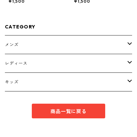
¥1,500
¥1,500
E-4816
ホワイト KAE-4763
CATEGORY
メンズ
トップス
レディース
ボトムス
トップス
キッズ
スーツ
インナー
トップス
商品一覧に戻る
シューズ
スーツ
インナー