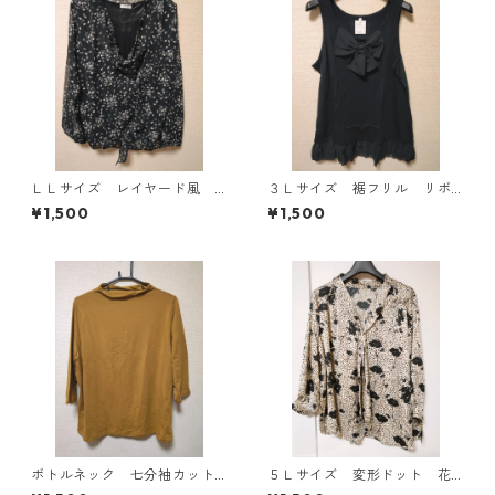
ＬＬサイズ レイヤード風
３Ｌサイズ 裾フリル リボ
シフォンブラウス ブラッ
ン付きタンクトップ ブラッ
¥1,500
¥1,500
ク KAE-4786
ク KAE-4788
ボトルネック 七分袖カット
５Ｌサイズ 変形ドット 花
ソー ４Ｌ マスタード KA
柄 ボウタイブラウス オフ