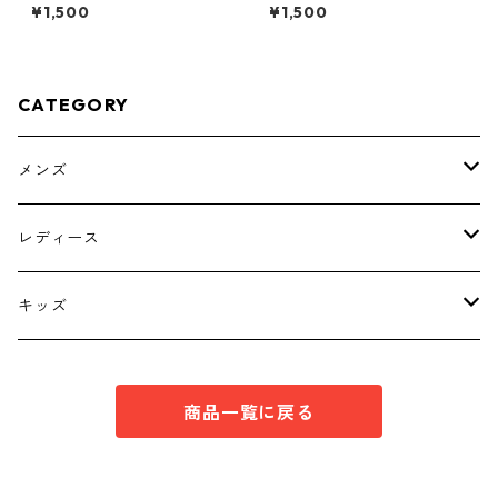
臭・消臭 ハローキティ ド
シャツブラウス サックス ◆KI
¥1,500
¥1,500
ライメッシュＴシャツ ブラ
Y-1301◆
ック KAE-4779
CATEGORY
メンズ
トップス
レディース
ボトムス
トップス
キッズ
スーツ
インナー
トップス
商品一覧に戻る
シューズ
スーツ
インナー