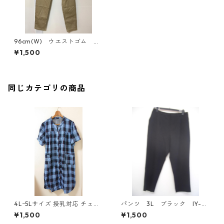
96cm(W) ウエストゴム ス
リムパンツ ベージュ KAE-
¥1,500
4345
同じカテゴリの商品
4Lｰ5Lサイズ 授乳対応 チェッ
パンツ 3L ブラック IY-45
ク柄 半袖ルームウェア マタニ
25
¥1,500
¥1,500
ティ ブルー系/グレー ◆KIY-1