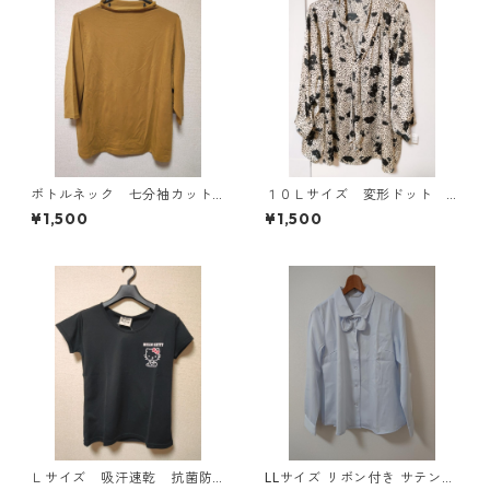
ボトルネック 七分袖カット
１０Ｌサイズ 変形ドット
ソー ４Ｌ マスタード KA
花柄 ボウタイブラウス オ
¥1,500
¥1,500
E-4817
フホワイト KAE-4776
Ｌサイズ 吸汗速乾 抗菌防
LLサイズ リボン付き サテン調