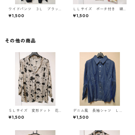
ワイドパンツ ３Ｌ ブラッ
ＬＬサイズ ポーチ付き 綿
ク KAE-4697
１００％ 花柄 トラベルパ
¥1,500
¥1,500
ジャマ ホワイト KAE-4578
その他の商品
５Ｌサイズ 変形ドット 花
デニム風 長袖シャツ Ｌ
柄 ボウタイブラウス オフ
Ｌ ブルー KAE-4801
¥1,500
¥1,500
ホワイト KAE-4764