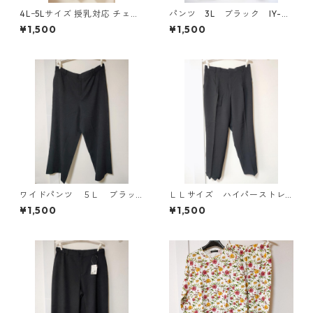
4Lｰ5Lサイズ 授乳対応 チェッ
パンツ 3L ブラック IY-45
ク柄 半袖ルームウェア マタニ
25
¥1,500
¥1,500
ティ ブルー系/グレー ◆KIY-1
305◆
ワイドパンツ ５Ｌ ブラッ
ＬＬサイズ ハイパーストレ
ク KAE-4725
ッチ センタープレスパン
¥1,500
¥1,500
ツ ブラック KAE-4704