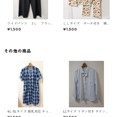
ワイドパンツ ３Ｌ ブラッ
ＬＬサイズ ポーチ付き 綿
ク KAE-4697
１００％ 花柄 トラベルパ
¥1,500
¥1,500
ジャマ ホワイト KAE-4578
その他の商品
4Lｰ5Lサイズ 授乳対応 チェッ
LLサイズ リボン付き サテン調
ク柄 半袖ルームウェア マタニ
シャツブラウス サックス ◆KI