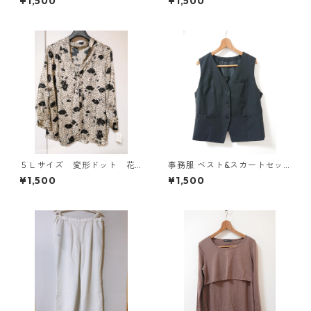
¥1,500
¥1,500
ティ ブルー系/グレー ◆KIY-1
Y-1301◆
305◆
５Ｌサイズ 変形ドット 花
事務服 ベスト&スカートセッ
柄 ボウタイブラウス オフ
ト 3L ブラック ◆KIY-1299◆
¥1,500
¥1,500
ホワイト KAE-4765