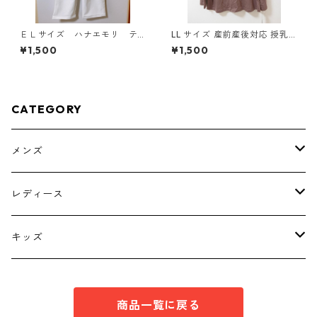
ＥＬサイズ ハナエモリ テ
LL サイズ 産前産後対応 授乳
ーパードパンツ ナース ホ
口付き 長袖シャツ マタニティ
¥1,500
¥1,500
ワイト KAE-4159
チャコールグレー ◆KIY-1304
◆
CATEGORY
メンズ
トップス
レディース
ボトムス
トップス
キッズ
スーツ
インナー
トップス
商品一覧に戻る