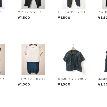
ラッ
ワイドパンツ ５Ｌ
ＬＬサイズ ハイパー
ワイ
ブラック KAE-4725
ストレッチ センター
ブラッ
¥1,500
¥1,500
¥1,5
プレスパンツ ブラッ
ク KAE-4704
フリ
ＬＬサイズ 授乳口付
事務服 チェック柄 ブ
事務服
タンク
き マタニティ ドッ
ラウス 3L ブラック ◆
トセッ
¥1,500
¥1,500
¥1,5
ワイ
キングワンピース ホ
KIY-1298◆
◆KIY
ワイト×ブルー KAE-
4795