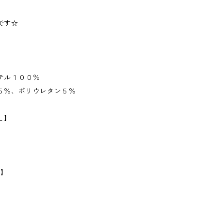
です☆
テル１００％
５％、ポリウレタン５％
Ｌ】
m】
】