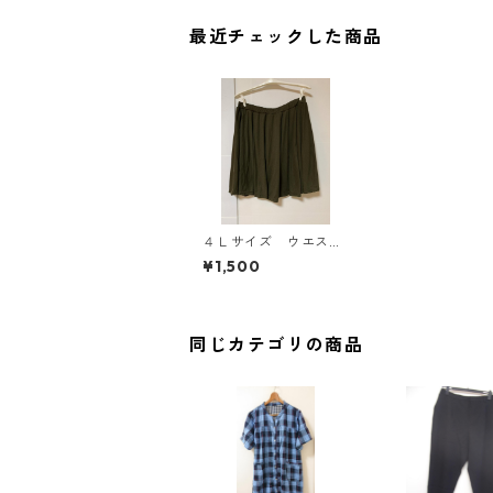
最近チェックした商品
４Ｌサイズ ウエスト
ゴム インナーパンツ
¥1,500
付きスカート カー
キ KAE-4330
同じカテゴリの商品