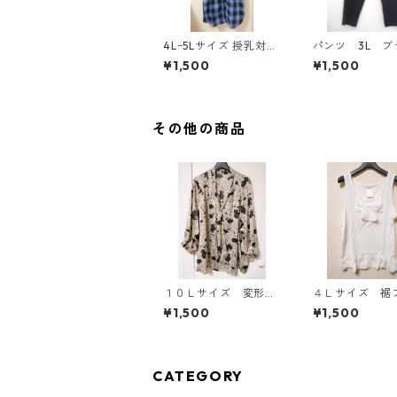
4Lｰ5Lサイズ 授乳対応
パンツ 3L ブ
チェック柄 半袖ルーム
ク IY-4525
¥1,500
¥1,500
ウェア マタニティ ブ
ルー系/グレー ◆KIY-1
305◆
その他の商品
１０Ｌサイズ 変形ド
４Ｌサイズ 裾
ット 花柄 ボウタイ
ル リボン付き
¥1,500
¥1,500
ブラウス オフホワイ
トップ オフホ
ト KAE-4775
ト KAE-4780
CATEGORY