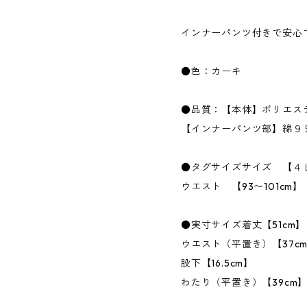
インナーパンツ付きで安心
●色：カーキ
●品質：【本体】ポリエス
【インナーパンツ部】綿９
●タグサイズサイズ 【４
ウエスト 【93〜101cm】
●実寸サイズ着丈【51cm】
ウエスト（平置き）【37c
股下【16.5cm】
わたり（平置き）【39cm