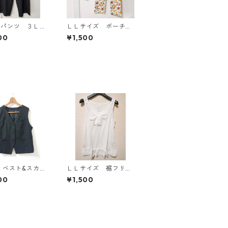
ドパンツ ３Ｌ
ＬＬサイズ ポーチ付
ク KAE-4697
き 綿１００％ 花
00
¥1,500
柄 トラベルパジャ
マ ホワイト KAE-4
578
 ベスト&スカー
ＬＬサイズ 裾フリ
ト 3L ブラック
ル リボン付きタンク
00
¥1,500
-1299◆
トップ オフホワイ
ト KAE-4781