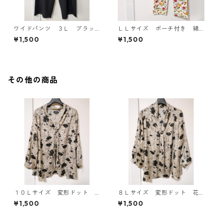
ワイドパンツ ３Ｌ ブラッ
ＬＬサイズ ポーチ付き 綿
ク KAE-4697
１００％ 花柄 トラベルパ
¥1,500
¥1,500
ジャマ ホワイト KAE-4578
その他の商品
１０Ｌサイズ 変形ドット
８Ｌサイズ 変形ドット 花
花柄 ボウタイブラウス オ
柄 ボウタイブラウス オフ
¥1,500
¥1,500
フホワイト KAE-4772
ホワイト KAE-4768