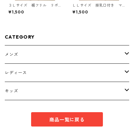
３Ｌサイズ 裾フリル リボ
ＬＬサイズ 授乳口付き マ
ン付きタンクトップ ブラッ
タニティ ドッキングワンピ
¥1,500
¥1,500
ク KAE-4788
ース ホワイト×ブルー KAE
-4796
CATEGORY
メンズ
トップス
レディース
ボトムス
トップス
キッズ
スーツ
インナー
トップス
商品一覧に戻る
シューズ
スーツ
インナー