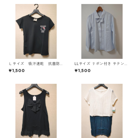
Ｌサイズ 吸汗速乾 抗菌防
LLサイズ リボン付き サテン調
臭・消臭 ハローキティ ド
シャツブラウス サックス ◆KI
¥1,500
¥1,500
ライメッシュＴシャツ ブラ
Y-1301◆
ック KAE-4779