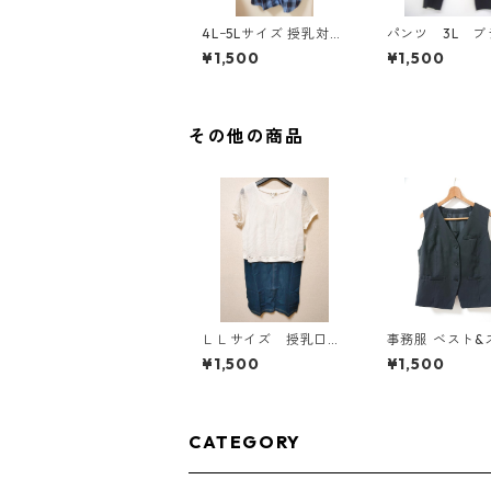
4Lｰ5Lサイズ 授乳対応
パンツ 3L ブ
チェック柄 半袖ルーム
ク IY-4525
¥1,500
¥1,500
ウェア マタニティ ブ
ルー系/グレー ◆KIY-1
305◆
その他の商品
ＬＬサイズ 授乳口付
事務服 ベスト&
き マタニティ ドッ
トセット 3L ブ
¥1,500
¥1,500
キングワンピース ホ
◆KIY-1299◆
ワイト×ブルー KAE-
4795
CATEGORY