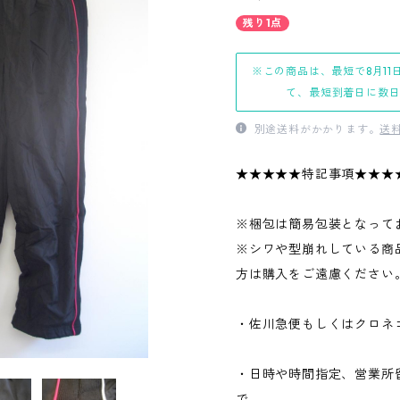
残り1点
※この商品は、最短で8月11
て、最短到着日に数
別途送料がかかります。
送
★★★★★特記事項★★★
※梱包は簡易包装となって
※シワや型崩れしている商
方は購入をご遠慮ください
・佐川急便もしくはクロネ
・日時や時間指定、営業所
で、