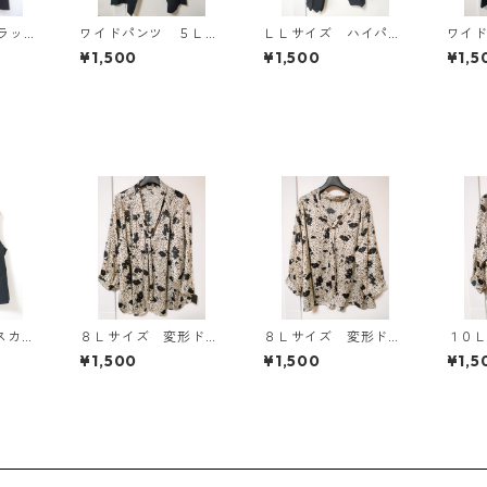
ラッ
ワイドパンツ ５Ｌ
ＬＬサイズ ハイパー
ワイ
ブラック KAE-4725
ストレッチ センター
ブラッ
¥1,500
¥1,500
¥1,5
プレスパンツ ブラッ
ク KAE-4704
スカー
８Ｌサイズ 変形ドッ
８Ｌサイズ 変形ドッ
１０
ラック
ト 花柄 ボウタイブ
ト 花柄 ボウタイブ
ット
¥1,500
¥1,500
¥1,5
ラウス オフホワイ
ラウス オフホワイ
ブラ
ト KAE-4769
ト KAE-4766
ト KA