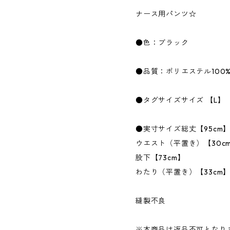
ナース用パンツ☆
●色：ブラック
●品質：ポリエステル100
●タグサイズサイズ 【L】
●実寸サイズ総丈【95cm
ウエスト（平置き）【30c
股下【73cm】
わたり（平置き）【33cm
縫製不良
※本商品は返品不可となり