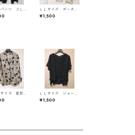
ドパンツ ３Ｌ
ＬＬサイズ ポーチ付
ク KAE-4697
き 綿１００％ 花
00
¥1,500
柄 トラベルパジャ
マ ホワイト KAE-4
578
Ｌサイズ 変形ド
ＬＬサイズ ジョーゼ
 花柄 ボウタイ
ット レイヤード風プ
00
¥1,500
ウス オフホワイ
ルオーバー ブラッ
E-4778
ク KAE-4785