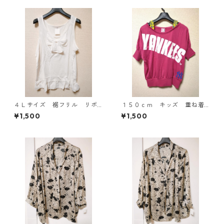
４Ｌサイズ 裾フリル リボ
１５０ｃｍ キッズ 重ね着
ン付きタンクトップ オフホ
風ドルマントップス マゼン
¥1,500
¥1,500
ワイト KAE-4780
タ KAE-4791