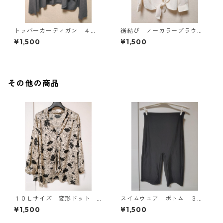
トッパーカーディガン ４
裾結び ノーカラーブラウ
Ｌ グレー KAE-4814
ス ３Ｌ アイボリー KAE-
¥1,500
¥1,500
4813
その他の商品
１０Ｌサイズ 変形ドット
スイムウェア ボトム ３
花柄 ボウタイブラウス オ
Ｌ ブラック KAE-4563
¥1,500
¥1,500
フホワイト KAE-4772