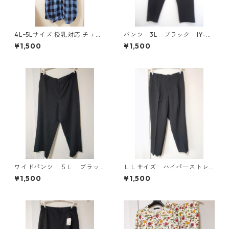
4Lｰ5Lサイズ 授乳対応 チェッ
パンツ 3L ブラック IY-45
ク柄 半袖ルームウェア マタニ
25
¥1,500
¥1,500
ティ ブルー系/グレー ◆KIY-1
305◆
ワイドパンツ ５Ｌ ブラッ
ＬＬサイズ ハイパーストレ
ク KAE-4725
ッチ センタープレスパン
¥1,500
¥1,500
ツ ブラック KAE-4704