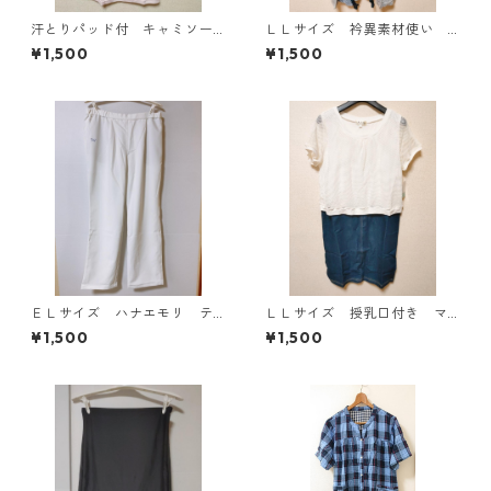
汗とりパッド付 キャミソー
ＬＬサイズ 衿異素材使い
ル Ｌ ライトピンク KAE-
トッパーカーディガン グレ
¥1,500
¥1,500
4789
ー KAE-4807
ＥＬサイズ ハナエモリ テ
ＬＬサイズ 授乳口付き マ
ーパードパンツ ナース ホ
タニティ ドッキングワンピ
¥1,500
¥1,500
ワイト KAE-4159
ース ホワイト×ブルー KAE
-4795