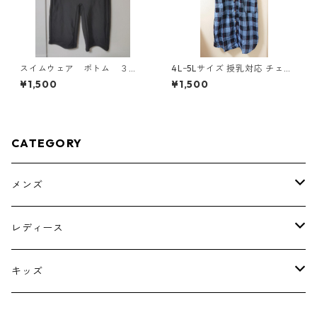
スイムウェア ボトム ３
4Lｰ5Lサイズ 授乳対応 チェッ
Ｌ ブラック KAE-4563
ク柄 半袖ルームウェア マタニ
¥1,500
¥1,500
ティ ブルー系/グレー ◆KIY-1
305◆
CATEGORY
メンズ
トップス
レディース
ボトムス
トップス
キッズ
スーツ
インナー
トップス