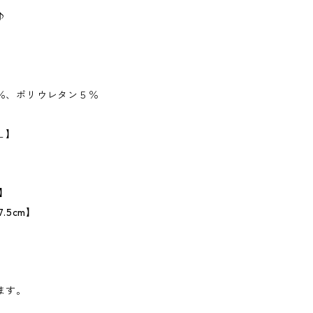
♪
％、ポリウレタン５％
Ｌ】
】
.5cm】
ます。