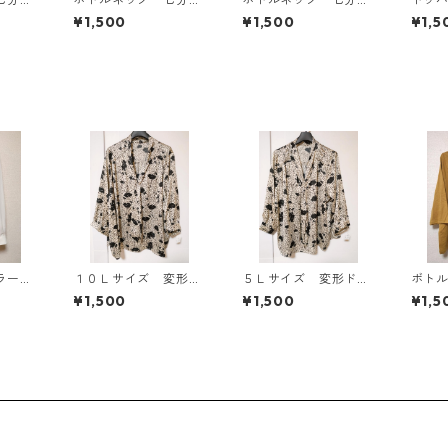
Ｌ マ
カットソー ４Ｌ マ
カットソー ４Ｌ テ
ン ４
¥1,500
¥1,500
¥1,5
818
スタード KAE-4816
ィールグリーン KAE
AE-4
-4815
ラーブ
１０Ｌサイズ 変形ド
５Ｌサイズ 変形ドッ
ボト
アイボ
ット 花柄 ボウタイ
ト 花柄 ボウタイブ
カッ
¥1,500
¥1,500
¥1,5
3
ブラウス オフホワイ
ラウス オフホワイ
スター
ト KAE-4773
ト KAE-4761