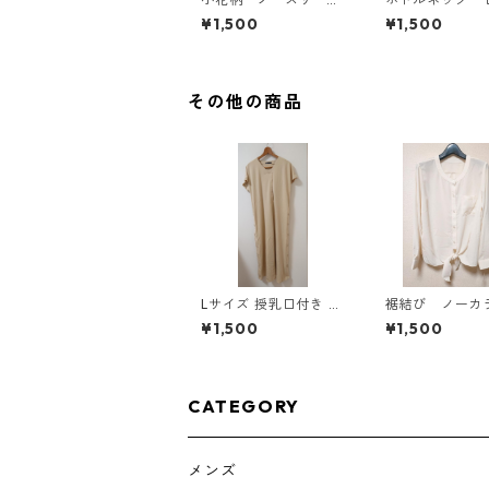
ワンピース ４Ｌ ブ
カットソー ４
¥1,500
¥1,500
ラック KAE-4819
スタード KAE-4
その他の商品
Lサイズ 授乳口付き サ
裾結び ノーカ
イドボタンデザイン ワ
ラウス ３Ｌ 
¥1,500
¥1,500
ンピース マタニティ
リー KAE-481
ベージュ ◆KIY-1303
◆
CATEGORY
メンズ