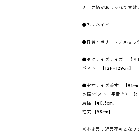
リーフ柄がおしゃれで素敵
●色：ネイビー
●品質：ポリエステル９５
●タグサイズサイズ 【６
バスト 【121〜129cm】
●実寸サイズ着丈 【81cm
身幅/バスト（平置き） 【67
肩幅 【40.5cm】
袖丈 【58cm】
※本商品は返品不可となり