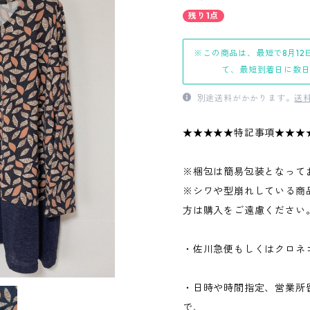
残り1点
※この商品は、最短で8月12
て、最短到着日に数
別途送料がかかります。
送
★★★★★特記事項★★★
※梱包は簡易包装となって
※シワや型崩れしている商
方は購入をご遠慮ください
・佐川急便もしくはクロネ
・日時や時間指定、営業所
で、