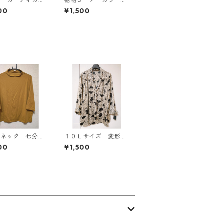
Ｌ グレー K
ラウス ３Ｌ アイボ
00
¥1,500
814
リー KAE-4813
ルネック 七分袖
１０Ｌサイズ 変形ド
トソー ４Ｌ マ
ット 花柄 ボウタイ
00
¥1,500
ド KAE-4818
ブラウス オフホワイ
ト KAE-4774